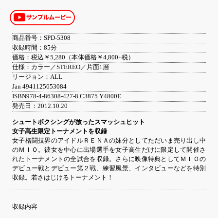
商品番号：SPD-5308
収録時間：85分
価格：税込￥5,280（本体価格￥4,800+税）
仕様：カラー／STEREO／片面1層
リージョン：ALL
Jan 4941125653084
ISBN978-4-86308-427-8 C3875 Y4800E
発売日：2012.10.20
シュートボクシングが放ったスマッシュヒット
女子高生限定トーナメントを収録
女子格闘技界のアイドルＲＥＮＡの妹分としてただいま売り出し中
のＭＩＯ。彼女を中心に出場選手を女子高生だけに限定して開催さ
れたトーナメントの全試合を収録。さらに映像特典としてＭＩＯの
デビュー戦とデビュー第２戦、練習風景、インタビューなどを特別
収録。若さはじけるトーナメント！
収録内容