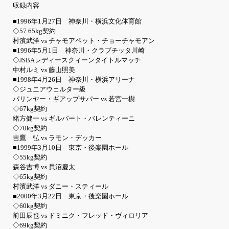
収録内容
■1996年1月27日 神奈川・横浜文化体育館
◇57.65kg契約
村濱武洋 vs チャモアペット・チョーチャモアン
■1996年5月1日 神奈川・クラブチッタ川崎
◇JSBAレディースクィーンタイトルマッチ
中村ルミ vs 藤山照美
■1998年4月26日 神奈川・横浜アリーナ
◇ジュニアウェルター級
パリンヤー・ギアップサパー vs 若宮一樹
◇67kg契約
緒方健一 vs ギルバート・バレンティーニ
◇70kg契約
吉鷹 弘 vs ラモン・デッカー
■1999年3月10日 東京・後楽園ホール
◇55kg契約
森谷吉博 vs 貝沼慶太
◇65kg契約
村濱武洋 vs ダニー・スティール
■2000年3月22日 東京・後楽園ホール
◇60kg契約
前田辰也 vs ドミニク・フレッド・ヴィロリア
◇69kg契約