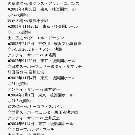
後藤龍治 vs ダグラス・アラン・エバンス
■2001年4月30日 東京・後楽園ホール
◇64kg契約
宍戸大樹 vs 巌流小次郎
■2001年11月20日 東京・後楽園ホール
◇68.5kg契約
土井広之 vs ダニエル・ドーソン
■2002年7月7日 神奈川・横浜文化体育館
◇S-CUP2002トーナメント決勝
アンディ・サワー vs ★裕蒿
■2002年9月22日 東京・後楽園ホール
◇日本スーパーフェザー級タイトルマッチ
前田辰也 vs 及川知浩
■2002年11月4日 東京・後楽園ホール
◇71kg契約
アンディ・サワー vs 緒方健一
■2004年2月1日 東京・後楽園ホール
◇71.5kg契約
緒方健一 vs ナーコウ・スパイン
◇世界スーパーウェルター級王者決定戦
アンディ・サワー vs 土井広之
■2004年6月4日 東京・後楽園ホール
◇グローブハンディマッチ