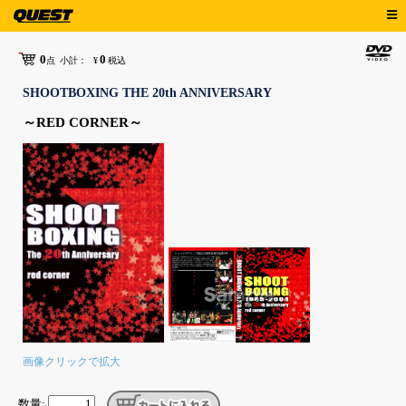
0
0
点
小計：
¥
税込
SHOOTBOXING THE 20th ANNIVERSARY
～RED CORNER～
画像クリックで拡大
数量: