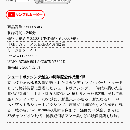
商品番号：SPD-5303
収録時間：240分
価格：税込￥6,160（本体価格￥5,600+税）
仕様：カラー／STEREO／片面2層
リージョン：ALL
Jan 4941125653039
ISBN4-87389-804-8 C3875 Y5600E
発売日：2004.12.18
シュートボクシング創立20周年記念作品第2弾
立ち技のあらゆる攻撃が許されたスタンディング・バーリトゥード
として格闘技界に定着したシュートボクシング。一時代を築いた吉
鷹弘が引退し、土井・緒方の時代へと移り変わった第2期。そして黒
船アンディ・サワーの牙城に、新星宍戸が迫る。新たなるDECADE
へと突入するシュートボクシング。吉鷹弘引退試合などの歴史に残
る一戦から、S-CUP2004の最新映像まで、注目の21試合。さらに、
SBチャンピオン列伝、抱腹絶倒珍プレー集などの映像特典も収録。