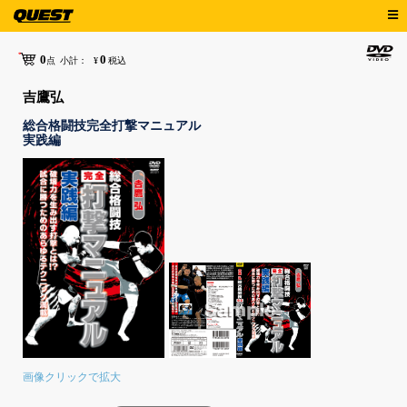
0
0
点
小計：
¥
税込
吉鷹弘
総合格闘技完全打撃マニュアル
実践編
画像クリックで拡大