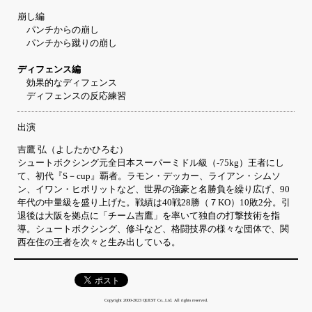
崩し編
パンチからの崩し
パンチから蹴りの崩し
ディフェンス編
効果的なディフェンス
ディフェンスの反応練習
出演
吉鷹 弘（よしたかひろむ）
シュートボクシング元全日本スーパーミドル級（-75kg）王者にし
て、初代『S－cup』覇者。ラモン・デッカー、ライアン・シムソ
ン、イワン・ヒポリットなど、世界の強豪と名勝負を繰り広げ、90
年代の中量級を盛り上げた。戦績は40戦28勝（７KO）10敗2分。引
退後は大阪を拠点に「チーム吉鷹」を率いて独自の打撃技術を指
導。シュートボクシング、修斗など、格闘技界の様々な団体で、関
西在住の王者を次々と生み出している。
Copyright 2000-2023 QUEST Co.,Ltd. All rights reserved.