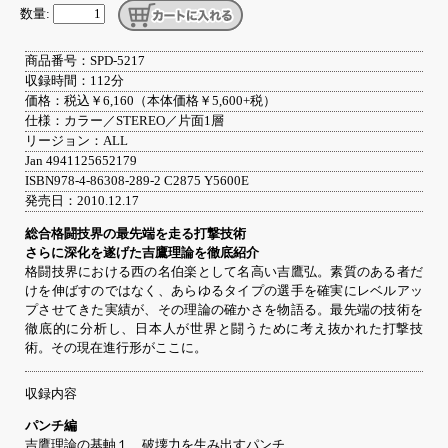
数量:
商品番号：SPD-5217
収録時間：112分
価格：税込￥6,160（本体価格￥5,600+税）
仕様：カラー／STEREO／片面1層
リージョン：ALL
Jan 4941125652179
ISBN978-4-86308-289-2 C2875 Y5600E
発売日：2010.12.17
総合格闘技界の最先端を走る打撃技術
さらに深化を遂げた吉鷹理論を徹底紹介
格闘技界における西の名伯楽として名高い吉鷹弘。素質のある者だ
けを伸ばすのではなく、あらゆるタイプの選手を確実にレベルアッ
プさせてきた実績が、その理論の確かさを物語る。最先端の技術を
徹底的に分析し、日本人が世界と闘うために考え抜かれた打撃技
術。その現在進行形がここに。
収録内容
パンチ編
吉鷹理論の基軸１ 破壊力を生み出すパンチ