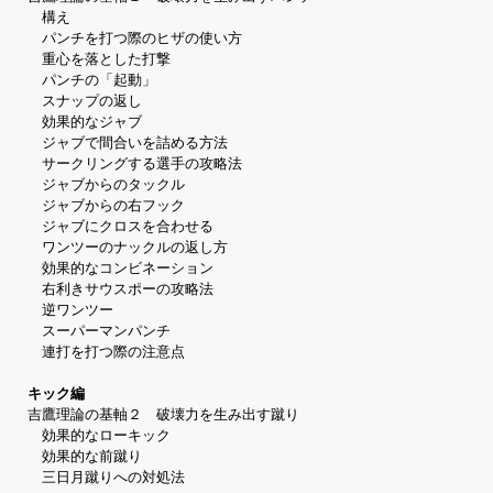
構え
パンチを打つ際のヒザの使い方
重心を落とした打撃
パンチの「起動」
スナップの返し
効果的なジャブ
ジャブで間合いを詰める方法
サークリングする選手の攻略法
ジャブからのタックル
ジャブからの右フック
ジャブにクロスを合わせる
ワンツーのナックルの返し方
効果的なコンビネーション
右利きサウスポーの攻略法
逆ワンツー
スーパーマンパンチ
連打を打つ際の注意点
キック編
吉鷹理論の基軸２ 破壊力を生み出す蹴り
効果的なローキック
効果的な前蹴り
三日月蹴りへの対処法