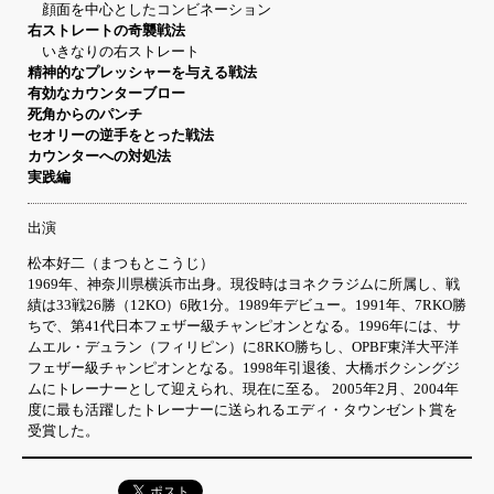
顔面を中心としたコンビネーション
右ストレートの奇襲戦法
いきなりの右ストレート
精神的なプレッシャーを与える戦法
有効なカウンターブロー
死角からのパンチ
セオリーの逆手をとった戦法
カウンターへの対処法
実践編
出演
松本好二（まつもとこうじ）
1969年、神奈川県横浜市出身。現役時はヨネクラジムに所属し、戦
績は33戦26勝（12KO）6敗1分。1989年デビュー。1991年、7RKO勝
ちで、第41代日本フェザー級チャンピオンとなる。1996年には、サ
ムエル・デュラン（フィリピン）に8RKO勝ちし、OPBF東洋大平洋
フェザー級チャンピオンとなる。1998年引退後、大橋ボクシングジ
ムにトレーナーとして迎えられ、現在に至る。 2005年2月、2004年
度に最も活躍したトレーナーに送られるエディ・タウンゼント賞を
受賞した。