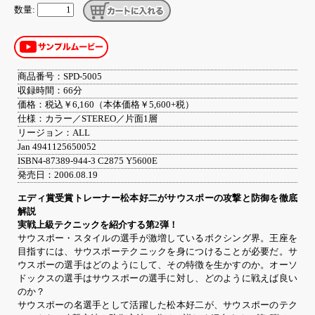
数量:
商品番号：SPD-5005
収録時間：66分
価格：税込￥6,160（本体価格￥5,600+税）
仕様：カラー／STEREO／片面1層
リージョン：ALL
Jan 4941125650052
ISBN4-87389-944-3 C2875 Y5600E
発売日：2006.08.19
エディ賞受賞トレーナー松本好二がサウスポーの攻撃と防御を徹底
解説
実戦上級テクニックを紹介する第2弾！
サウスポー・スタイルの選手が激増しているボクシング界。王座を
目指すには、サウスポーテクニックを身につけることが必要だ。サ
ウスポーの選手はどのようにして、その特徴を生かすのか。オーソ
ドックスの選手はサウスポーの選手に対し、どのように戦えば良い
のか？
サウスポーの名選手として活躍した松本好二が、サウスポーのテク