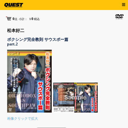
0
0
点
小計：
¥
税込
松本好二
ボクシング完全教則 サウスポー篇
part.2
画像クリックで拡大