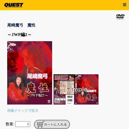
尾崎魔弓 魔性
～JWP編2～
画像クリックで拡大
数量: