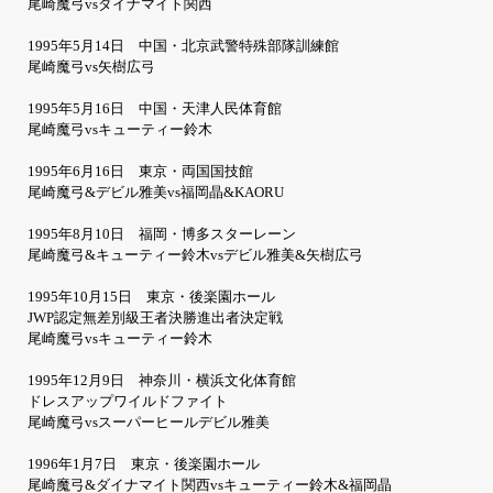
尾崎魔弓vsダイナマイト関西
1995年5月14日 中国・北京武警特殊部隊訓練館
尾崎魔弓vs矢樹広弓
1995年5月16日 中国・天津人民体育館
尾崎魔弓vsキューティー鈴木
1995年6月16日 東京・両国国技館
尾崎魔弓&デビル雅美vs福岡晶&KAORU
1995年8月10日 福岡・博多スターレーン
尾崎魔弓&キューティー鈴木vsデビル雅美&矢樹広弓
1995年10月15日 東京・後楽園ホール
JWP認定無差別級王者決勝進出者決定戦
尾崎魔弓vsキューティー鈴木
1995年12月9日 神奈川・横浜文化体育館
ドレスアップワイルドファイト
尾崎魔弓vsスーパーヒールデビル雅美
1996年1月7日 東京・後楽園ホール
尾崎魔弓&ダイナマイト関西vsキューティー鈴木&福岡晶