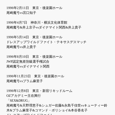
1996年2月11日 東京・後楽園ホール
尾崎魔弓vs宮口知子
1996年4月7日 神奈川・横浜文化体育館
尾崎魔弓&井上京子vsダイナマイト関西&井上貴子
1996年5月14日 東京・後楽園ホール
ドレスアップワイルドファイト・テキサスデスマッチ
尾崎魔弓vs井上貴子
1996年8月10日 東京・後楽園ホール
JWP認定無差別級選手権試合
尾崎魔弓vsダイナマイト関西
1996年11月23日 東京・後楽園ホール
尾崎魔弓vsプラム麻里子
1996年12月8日 東京・新宿リキッドルーム
OZアカデミー主在興行
「SEX&DRUG」
尾崎魔弓&天野理恵子&シュガー佐藤&永島千佳世vsキューティー鈴
木&プラム麻里子&コマンド・ボリショイ&本谷香名子