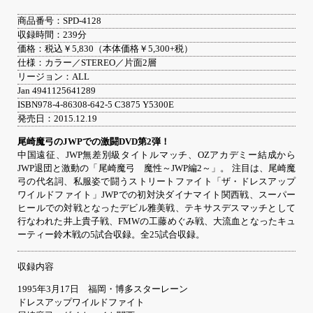
商品番号：SPD-4128
収録時間：239分
価格：税込￥5,830（本体価格￥5,300+税）
仕様：カラー／STEREO／片面2層
リージョン：ALL
Jan 4941125641289
ISBN978-4-86308-642-5 C3875 Y5300E
発売日：2015.12.19
尾崎魔弓のJWPでの激闘DVD第2弾！
中国遠征、JWP無差別級タイトルマッチ、OZアカデミー結成から
JWP退団と激動の「尾崎魔弓 魔性～JWP編2～」。 注目は、尾崎魔
弓の代名詞、私服姿で闘うストリートファイト「ザ・ドレスアップ
ワイルドファイト」JWPでの初対決ダイナマイト関西戦、スーパー
ヒールでの対戦となったデビル雅美戦、テキサスデスマッチとして
行なわれた井上貴子戦、FMWの工藤めぐみ戦、大流血となったキュ
ーティー鈴木戦の5試合収録。全25試合収録。
収録内容
1995年3月17日 福岡・博多スターレーン
ドレスアップワイルドファイト