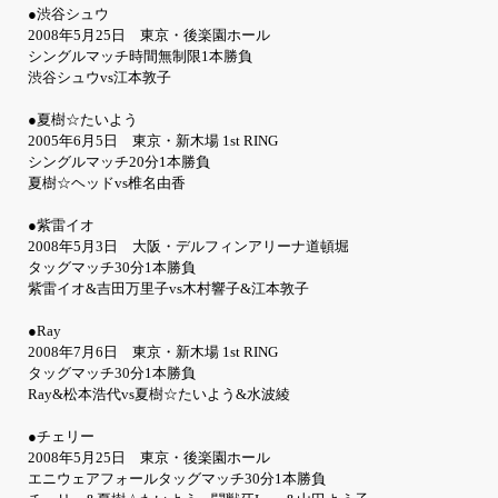
●渋谷シュウ
2008年5月25日 東京・後楽園ホール
シングルマッチ時間無制限1本勝負
渋谷シュウvs江本敦子
●夏樹☆たいよう
2005年6月5日 東京・新木場 1st RING
シングルマッチ20分1本勝負
夏樹☆ヘッドvs椎名由香
●紫雷イオ
2008年5月3日 大阪・デルフィンアリーナ道頓堀
タッグマッチ30分1本勝負
紫雷イオ&吉田万里子vs木村響子&江本敦子
●Ray
2008年7月6日 東京・新木場 1st RING
タッグマッチ30分1本勝負
Ray&松本浩代vs夏樹☆たいよう&水波綾
●チェリー
2008年5月25日 東京・後楽園ホール
エニウェアフォールタッグマッチ30分1本勝負