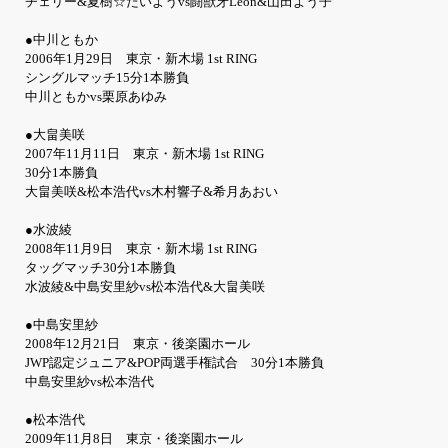
チェリー&夏樹☆たいようvs闘獣牙Leon&山田よう子
●中川ともか
2006年1月29日 東京・新木場 1st RING
シングルマッチ15分1本勝負
中川ともかvs栗原あゆみ
●大畠美咲
2007年11月11日 東京・新木場 1st RING
30分1本勝負
大畠美咲&松本浩代vs木村響子&希月あおい
●水波綾
2008年11月9日 東京・新木場 1st RING
タッグマッチ30分1本勝負
水波綾&中島安里紗vs松本浩代&大畠美咲
●中島安里紗
2008年12月21日 東京・後楽園ホール
JWP認定ジュニア&POP両選手権試合 30分1本勝負
中島安里紗vs松本浩代
●松本浩代
2009年11月8日 東京・後楽園ホール