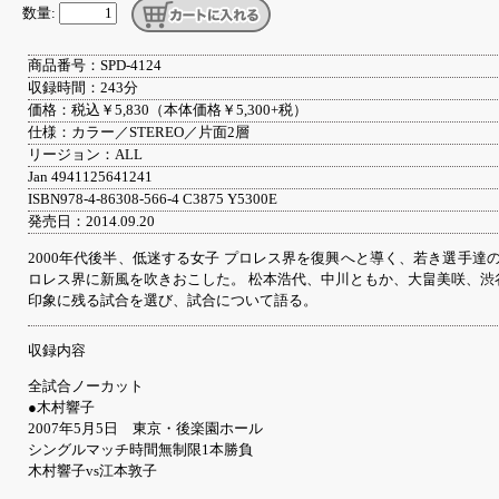
数量:
商品番号：SPD-4124
収録時間：243分
価格：税込￥5,830（本体価格￥5,300+税）
仕様：カラー／STEREO／片面2層
リージョン：ALL
Jan 4941125641241
ISBN978-4-86308-566-4 C3875 Y5300E
発売日：2014.09.20
2000年代後半、低迷する女子 プロレス界を復興へと導く、若き選手
ロレス界に新風を吹きおこした。 松本浩代、中川ともか、大畠美咲、渋
印象に残る試合を選び、試合について語る。
収録内容
全試合ノーカット
●木村響子
2007年5月5日 東京・後楽園ホール
シングルマッチ時間無制限1本勝負
木村響子vs江本敦子