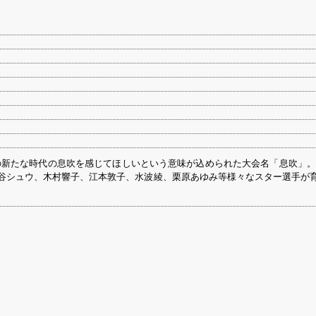
達の新たな時代の息吹を感じてほしいという意味が込められた大会名「息吹」
谷シュウ、木村響子、江本敦子、水波綾、栗原あゆみ等様々なスター選手が