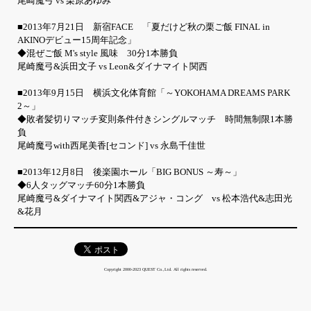
尾崎魔弓 vs 栗原あゆみ
■2013年7月21日 新宿FACE 「夏だけど秋の栗ご飯 FINAL in
AKINOデビュー15周年記念」
◆混ぜご飯 M's style 風味 30分1本勝負
尾崎魔弓&浜田文子 vs Leon&ダイナマイト関西
■2013年9月15日 横浜文化体育館「～YOKOHAMA DREAMS PARK
2～」
◆敗者髪切りマッチ変則条件付きシングルマッチ 時間無制限1本勝
負
尾崎魔弓with西尾美香[セコンド] vs 永島千佳世
■2013年12月8日 後楽園ホール「BIG BONUS ～寿～」
◆6人タッグマッチ60分1本勝負
尾崎魔弓&ダイナマイト関西&アジャ・コング vs 松本浩代&志田光
&花月
Copyright 2000-2023 QUEST Co.,Ltd. All rights reserved.