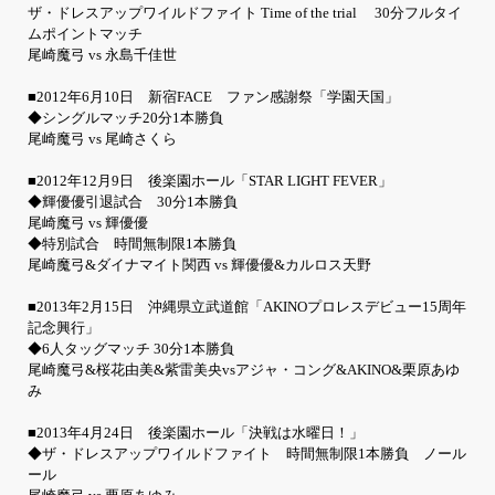
ザ・ドレスアップワイルドファイト Time of the trial 30分フルタイ
ムポイントマッチ
尾崎魔弓 vs 永島千佳世
■2012年6月10日 新宿FACE ファン感謝祭「学園天国」
◆シングルマッチ20分1本勝負
尾崎魔弓 vs 尾崎さくら
■2012年12月9日 後楽園ホール「STAR LIGHT FEVER」
◆輝優優引退試合 30分1本勝負
尾崎魔弓 vs 輝優優
◆特別試合 時間無制限1本勝負
尾崎魔弓&ダイナマイト関西 vs 輝優優&カルロス天野
■2013年2月15日 沖縄県立武道館「AKINOプロレスデビュー15周年
記念興行」
◆6人タッグマッチ 30分1本勝負
尾崎魔弓&桜花由美&紫雷美央vsアジャ・コング&AKINO&栗原あゆ
み
■2013年4月24日 後楽園ホール「決戦は水曜日！」
◆ザ・ドレスアップワイルドファイト 時間無制限1本勝負 ノール
ール