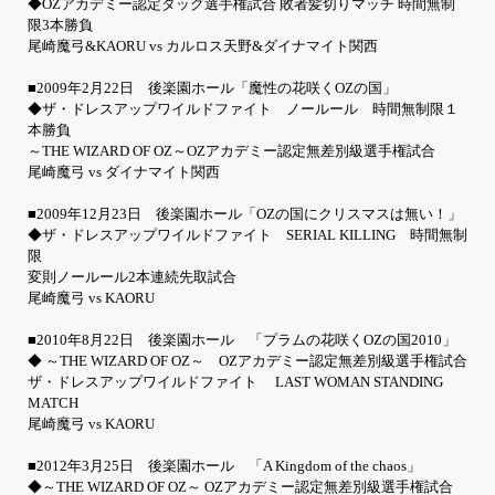
◆OZアカデミー認定タッグ選手権試合 敗者髪切りマッチ 時間無制
限3本勝負
尾崎魔弓&KAORU vs カルロス天野&ダイナマイト関西
■2009年2月22日 後楽園ホール「魔性の花咲くOZの国」
◆ザ・ドレスアップワイルドファイト ノールール 時間無制限１
本勝負
～THE WIZARD OF OZ～OZアカデミー認定無差別級選手権試合
尾崎魔弓 vs ダイナマイト関西
■2009年12月23日 後楽園ホール「OZの国にクリスマスは無い！」
◆ザ・ドレスアップワイルドファイト SERIAL KILLING 時間無制
限
変則ノールール2本連続先取試合
尾崎魔弓 vs KAORU
■2010年8月22日 後楽園ホール 「プラムの花咲くOZの国2010」
◆ ～THE WIZARD OF OZ～ OZアカデミー認定無差別級選手権試合
ザ・ドレスアップワイルドファイト LAST WOMAN STANDING
MATCH
尾崎魔弓 vs KAORU
■2012年3月25日 後楽園ホール 「A Kingdom of the chaos」
◆～THE WIZARD OF OZ～ OZアカデミー認定無差別級選手権試合