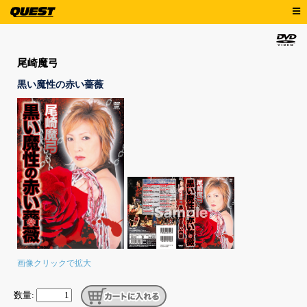
尾崎魔弓
黒い魔性の赤い薔薇
画像クリックで拡大
数量: