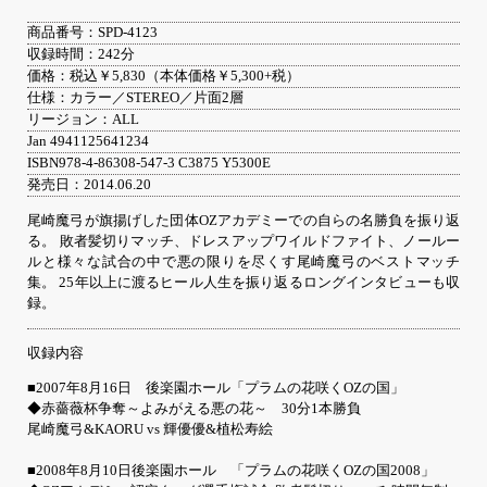
商品番号：SPD-4123
収録時間：242分
価格：税込￥5,830（本体価格￥5,300+税）
仕様：カラー／STEREO／片面2層
リージョン：ALL
Jan 4941125641234
ISBN978-4-86308-547-3 C3875 Y5300E
発売日：2014.06.20
尾崎魔弓が旗揚げした団体OZアカデミーでの自らの名勝負を振り返
る。 敗者髪切りマッチ、ドレスアップワイルドファイト、ノールー
ルと様々な試合の中で悪の限りを尽くす尾崎魔弓のベストマッチ
集。 25年以上に渡るヒール人生を振り返るロングインタビューも収
録。
収録内容
■2007年8月16日 後楽園ホール「プラムの花咲くOZの国」
◆赤薔薇杯争奪～よみがえる悪の花～ 30分1本勝負
尾崎魔弓&KAORU vs 輝優優&植松寿絵
■2008年8月10日後楽園ホール 「プラムの花咲くOZの国2008」