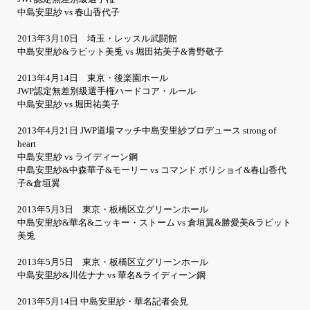
中島安里紗 vs 春山香代子
2013年3月10日 埼玉・レッスル武闘館
中島安里紗&ラビット美兎 vs 堀田祐美子&青野敬子
2013年4月14日 東京・後楽園ホール
JWP認定無差別級選手権ハードコア・ルール
中島安里紗 vs 堀田祐美子
2013年4月21日 JWP道場マッチ中島安里紗プロデュース strong of
heart
中島安里紗 vs ライディーン鋼
中島安里紗&中森華子&モーリー vs コマンド ボリショイ&春山香代
子&倉垣翼
2013年5月3日 東京・板橋区立グリーンホール
中島安里紗&華名&ニッキー・ストーム vs 倉垣翼&勝愛美&ラビット
美兎
2013年5月5日 東京・板橋区立グリーンホール
中島安里紗&川佐ナナ vs 華名&ライディーン鋼
2013年5月14日 中島安里紗・華名記者会見