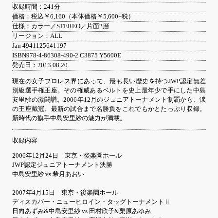
収録時間：241分
価格：税込￥6,160（本体価格￥5,600+税）
仕様：カラー／STEREO／片面2層
リージョン：ALL
Jan 4941125641197
ISBN978-4-86308-490-2 C3875 Y5600E
発売日：2013.08.20
現在の女子プロレス界にあって、最も長い歴史を持つJWP認定無差
別級選手権王座。その権威あるベルトを史上最年少で手にした中島
安里紗の激闘譜。2006年12月のジュニアトーナメント制覇から、涙
の王座戴冠、最新の試合まで名勝負をこれでもかとたっぷり収録。
新時代の旗手中島安里紗の魅力が満載。
収録内容
2006年12月24日 東京・後楽園ホール
JWP認定ジュニアトーナメント決勝
中島安里紗 vs 希月あおい
2007年4月15日 東京・後楽園ホール
ディスカバー・ニューヒロイン・タッグトーナメントⅡ
日向あずみ&中島安里紗 vs 田村欣子&栗原あゆみ