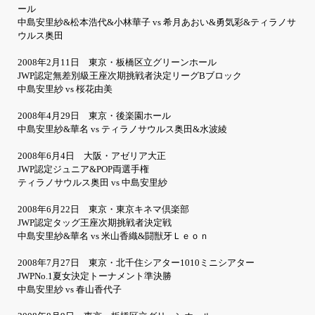
ール
中島安里紗&松本浩代&小林華子 vs 希月あおい&勇気彩&ティラノサ
ウルス奥田
2008年2月11日 東京・板橋区立グリーンホール
JWP認定無差別級王座次期挑戦者決定リーグBブロック
中島安里紗 vs 桜花由美
2008年4月29日 東京・後楽園ホール
中島安里紗&華名 vs ティラノサウルス奥田&水波綾
2008年6月4日 大阪・アゼリア大正
JWP認定ジュニア&POP両選手権
ティラノサウルス奥田 vs 中島安里紗
2008年6月22日 東京・東京キネマ倶楽部
JWP認定タッグ王座次期挑戦者決定戦
中島安里紗&華名 vs 米山香織&闘獣牙Ｌｅｏｎ
2008年7月27日 東京・北千住シアター1010ミニシアター
JWPNo.1夏女決定トーナメント準決勝
中島安里紗 vs 春山香代子