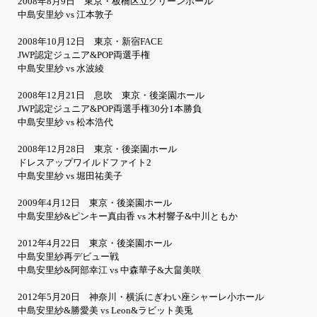
2008年8月9日 東京・板橋区立グリーンホール
中島安里紗 vs 江本敦子
2008年10月12日 東京・新宿FACE
JWP認定ジュニア&POP両選手権
中島安里紗 vs 水波綾
2008年12月21日 息吹 東京・後楽園ホール
JWP認定ジュニア&POP両選手権30分1本勝負
中島安里紗 vs 松本浩代
2008年12月28日 東京・後楽園ホール
ドレスアップワイルドファイト2
中島安里紗 vs 堀田祐美子
2009年4月12日 東京・後楽園ホール
中島安里紗&ピンキー真由香 vs 木村響子&中川ともか
2012年4月22日 東京・後楽園ホール
中島安里紗再デビュー戦
中島安里紗&阿部幸江 vs 中森華子&大畠美咲
2012年5月20日 神奈川・横浜にぎわい座シャーレ小ホール
中島安里紗&勝愛美 vs Leon&ラビット美兎