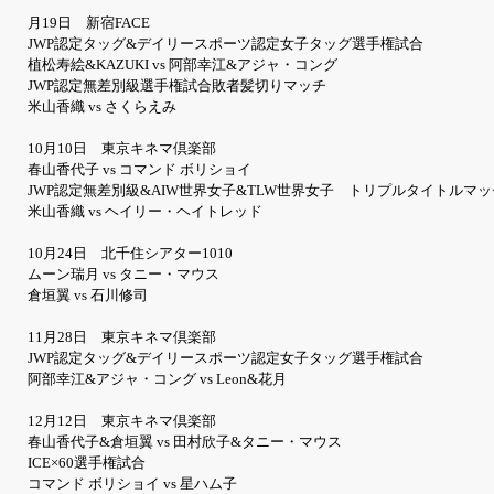
月19日 新宿FACE
JWP認定タッグ&デイリースポーツ認定女子タッグ選手権試合
植松寿絵&KAZUKI vs 阿部幸江&アジャ・コング
JWP認定無差別級選手権試合敗者髪切りマッチ
米山香織 vs さくらえみ
10月10日 東京キネマ倶楽部
春山香代子 vs コマンド ボリショイ
JWP認定無差別級&AIW世界女子&TLW世界女子 トリプルタイトルマッ
米山香織 vs ヘイリー・ヘイトレッド
10月24日 北千住シアター1010
ムーン瑞月 vs タニー・マウス
倉垣翼 vs 石川修司
11月28日 東京キネマ倶楽部
JWP認定タッグ&デイリースポーツ認定女子タッグ選手権試合
阿部幸江&アジャ・コング vs Leon&花月
12月12日 東京キネマ倶楽部
春山香代子&倉垣翼 vs 田村欣子&タニー・マウス
ICE×60選手権試合
コマンド ボリショイ vs 星ハム子