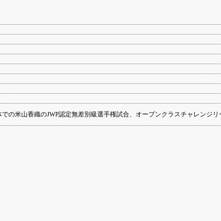
での米山香織のJWP認定無差別級選手権試合、オープンクラスチャレンジリーグ等を