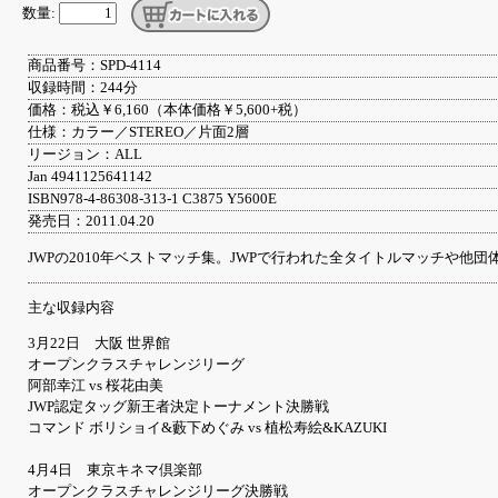
数量:
商品番号：SPD-4114
収録時間：244分
価格：税込￥6,160（本体価格￥5,600+税）
仕様：カラー／STEREO／片面2層
リージョン：ALL
Jan 4941125641142
ISBN978-4-86308-313-1 C3875 Y5600E
発売日：2011.04.20
JWPの2010年ベストマッチ集。JWPで行われた全タイトルマッチや他団体
主な収録内容
3月22日 大阪 世界館
オープンクラスチャレンジリーグ
阿部幸江 vs 桜花由美
JWP認定タッグ新王者決定トーナメント決勝戦
コマンド ボリショイ&藪下めぐみ vs 植松寿絵&KAZUKI
4月4日 東京キネマ倶楽部
オープンクラスチャレンジリーグ決勝戦