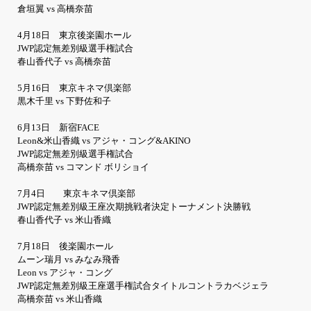
倉垣翼 vs 高橋奈苗
4月18日 東京後楽園ホール
JWP認定無差別級選手権試合
春山香代子 vs 高橋奈苗
5月16日 東京キネマ倶楽部
黒木千里 vs 下野佐和子
6月13日 新宿FACE
Leon&米山香織 vs アジャ・コング&AKINO
JWP認定無差別級選手権試合
高橋奈苗 vs コマンド ボリショイ
7月4日 東京キネマ倶楽部
JWP認定無差別級王座次期挑戦者決定トーナメント決勝戦
春山香代子 vs 米山香織
7月18日 後楽園ホール
ムーン瑞月 vs みなみ飛香
Leon vs アジャ・コング
JWP認定無差別級王座選手権試合タイトルコントラカベジェラ
高橋奈苗 vs 米山香織