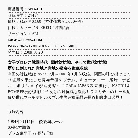
商品番号：SPD-4110
収録時間：244分
価格：税込￥6,160（本体価格￥5,600+税）
仕様：カラー／STEREO／片面2層
リージョン：ALL
Jan 4941125641104
ISBN978-4-86308-193-2 C3875 Y5600E
発売日：2009.10.20
女子プロレス戦国時代
団体対抗戦、そして世代対抗戦
歴史に刻まれた意地と意地の激突を徹底収録
今回の対抗戦は1994年2月～1995年1月を収録。関西の呼び掛けによ
り復帰を果たした長与千種をプラム、キューティー、尾崎、デビ
ル、ボリショイが迎え撃つ！GAEA JAPAN設立後は、KAORU＆
BOMBER光が参戦！全女との対抗戦も激化！ラスカチョのヒール覚
醒や世代マッチデビル＆ブル中野vs福岡晶＆長谷川咲恵は必見！
収録内容
1994年2月11日 後楽園ホール
60分1本勝負
プラム麻里子 vs 長与千種