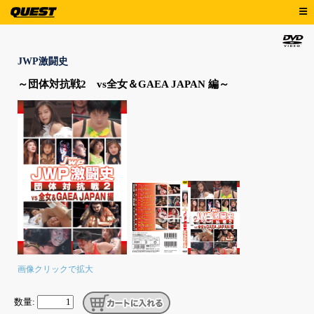
JWP激闘史
～団体対抗戦2 vs全女＆GAEA JAPAN 編～
画像クリックで拡大
数量: