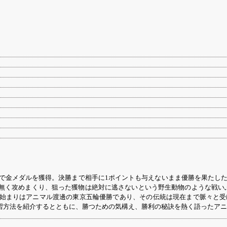
）で金メダルを獲得。決勝まで相手に1ポイントも与えないまま優勝を果たし
無く攻めまくり、狙った獲物は絶対に逃さないという野生動物のような戦いぶ
始まりはアニマル渡邊の東京五輪優勝であり、その伝統は現在まで脈々と受
習方法を紹介するとともに、勝つための気構え、勝利の秘訣を熱く語ったアニ