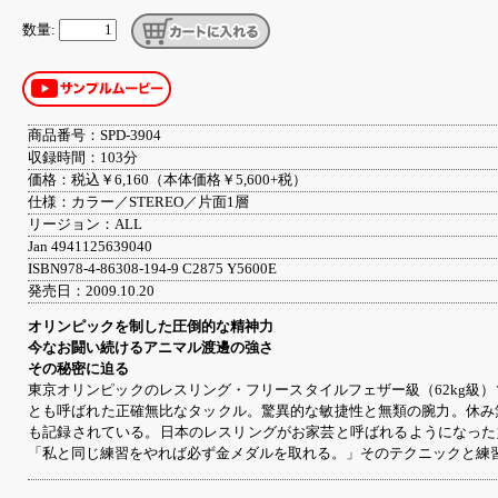
数量:
商品番号：SPD-3904
収録時間：103分
価格：税込￥6,160（本体価格￥5,600+税）
仕様：カラー／STEREO／片面1層
リージョン：ALL
Jan 4941125639040
ISBN978-4-86308-194-9 C2875 Y5600E
発売日：2009.10.20
オリンピックを制した圧倒的な精神力
今なお闘い続けるアニマル渡邊の強さ
その秘密に迫る
東京オリンピックのレスリング・フリースタイルフェザー級（62kg級
とも呼ばれた正確無比なタックル。驚異的な敏捷性と無類の腕力。休み
も記録されている。日本のレスリングがお家芸と呼ばれるようになった
「私と同じ練習をやれば必ず金メダルを取れる。」そのテクニックと練