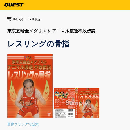
0
0
点
小計：
¥
税込
東京五輪金メダリスト アニマル渡邊不敗伝説
レスリングの骨指
画像クリックで拡大