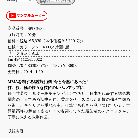
商品番号：SPD-3632
収録時間：92分
価格：税込￥5,830（本体価格￥5,300+税）
仕様：カラー／STEREO／片面1層
リージョン：ALL
Jan 4941125636322
ISBN978-4-86308-575-6 C2875 Y5300E
発売日：2014.11.20
MMAを制する秘訣は肩甲骨と骨盤にあった！
打、投、極の様々な技術のレベルアップに
修斗世界ウェルター級チャンピオンであり、日本を代表する総合格
闘家の一人である弘中邦佳。柔道をベースにした組技の強さで頭角
を顕し、キャリアを重ねる中、打撃でも強さを見せつけている。世
界最高峰の舞台であるUFCでも闘ってきた最先端のテクニックを、
丁寧に教える教則作品。
収録内容