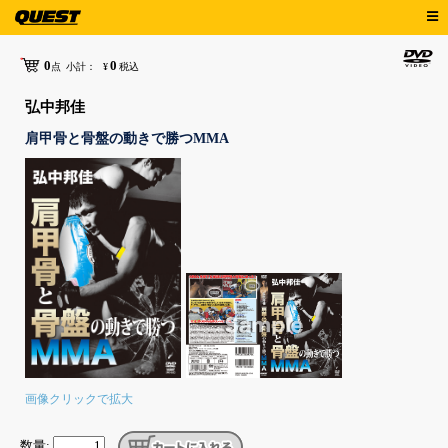
0
0
点
小計：
¥
税込
弘中邦佳
肩甲骨と骨盤の動きで勝つMMA
画像クリックで拡大
数量: