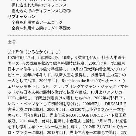
押し込まれた時のディフェンス
抱え込んでのディフェンス①②③
サブミッション
全身を利用するアームロック
全身を利用する腕ひしぎ十字固め
出演
弘中邦佳（ひろなかくによし）
1976年6月17日、山口県出身。10歳より柔道を始め、社会人柔道全
国ベスト8の成績を収めて総合格闘技に転身。2001年7月、第1回東
日本アマ修斗ミドル級で準優勝し、10月23日大河内貴之戦でプロデ
ビュー。翌年の修斗ミドル級新人王を獲得し、以後修斗主力選手の
一人として活躍。2006年4月、Rumble on the Rock9でヘナート・ヴ
ェリッシモを下し、5月、グラップリングでジャン・ジャック・マチ
ャドから日本人初の勝利を挙げる快挙を達成。10月よりアメリカ
UFCに参戦し、初戦は判定負けを喫したものの、2007年4月5日フォ
レスト・ペッツを下して初勝利を挙げた。2008年7月、DREAM.5で
宮澤元樹にTKO勝利。2009年5月、ZST.20では小谷直之から一本を
奪った。同年9月21日、児山佳宏をKOしCAGE FORCEライト級王座
戴冠。2011年4月、修斗に復帰し中倉隆志に勝利。7月18日、朴光哲
を下し修斗世界ウェルター級王座に輝く。2012年12月VTJ 1stでカー
ロ・プラターに勝利。2013年9月、児山佳宏を一本勝ちで退け、2度