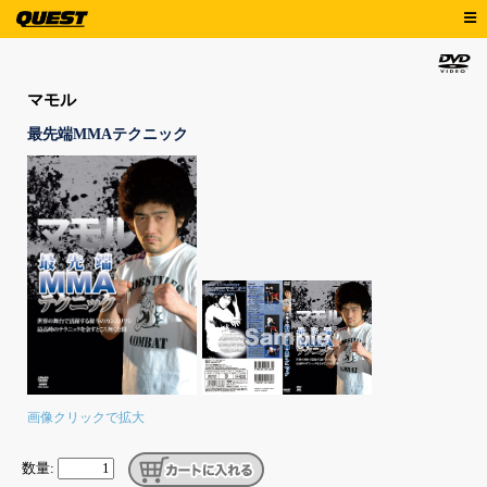
マモル
最先端MMAテクニック
画像クリックで拡大
数量: