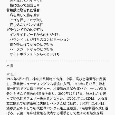
突き放してハイキック
横に振って顔面ヒザ
首相撲に取られた場合
肩を回して脇を差す
アゴを押してヒザ蹴り
押し込んでパンチ連打
グラウンドでのヒジ打ち
インサイドガードからのヒジ打ち
パウンド→ヒジ打ちのコンビネーション
首を持たれてからのヒジ打ち
ハーフガードからのヒジ打ち
サイドポジションからのヒジ打ち
出演
マモル
1977年5月29日、神奈川県川崎市出身。中学、高校と柔道部に所属
し、卒業後シューティングジム横浜に入門。1999年7月16日、勝村
周一朗戦でプロ修斗デビュー。才能溢れる試合運びで、一つの引き
分けを挟んで無敗の6連勝を飾り、2000年12月17日、秋本じんを破
って初代世界フェザー級王者となった。翌2001年11月25日、大石真
丈に敗れて初防衛戦に失敗しバンタム級に転向。2003年12月14日、
漆谷康宏を下して初代世界バンタム級王座戴冠。2階級制覇を成し遂
げる。以後、修斗軽量級を代表する選手として数々の名勝負を展