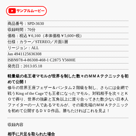
商品番号：SPD-3630
収録時間：70分
価格：税込￥6,160（本体価格￥5,600+税）
仕様：カラー／STEREO／片面1層
リージョン：ALL
Jan 4941125636308
ISBN978-4-86308-468-1 C2875 Y5600E
発売日：2013.05.18
軽量級の名王者マモルが世界を制した数々のＭＭＡテクニックを初
めて公開！
修斗の世界王座フェザー＆バンタム２階級を制し、さらには金網で
戦うKing of the Cageでも王者になったマモル。対戦相手を次々とＫ
Ｏで葬り、世界の強豪と互角以上に渡り合ってきた数少ない日本人
ファイターの一人であるマモルが、その最先端のＭＭＡテクニック
を初めて公開するＤＶＤ作品。勝ちたければこれを見よ！
収録内容
相手に片足を取られた場合