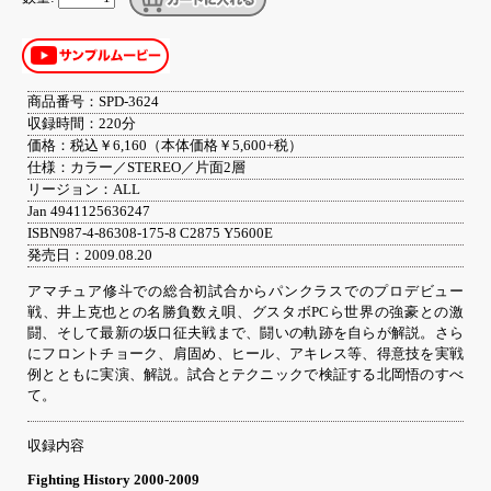
商品番号：SPD-3624
収録時間：220分
価格：税込￥6,160（本体価格￥5,600+税）
仕様：カラー／STEREO／片面2層
リージョン：ALL
Jan 4941125636247
ISBN987-4-86308-175-8 C2875 Y5600E
発売日：2009.08.20
アマチュア修斗での総合初試合からパンクラスでのプロデビュー
戦、井上克也との名勝負数え唄、グスタボPCら世界の強豪との激
闘、そして最新の坂口征夫戦まで、闘いの軌跡を自らが解説。さら
にフロントチョーク、肩固め、ヒール、アキレス等、得意技を実戦
例とともに実演、解説。試合とテクニックで検証する北岡悟のすべ
て。
収録内容
Fighting History 2000-2009