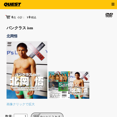
0
0
点
小計：
¥
税込
バンクラス ism
北岡悟
画像クリックで拡大
数量: