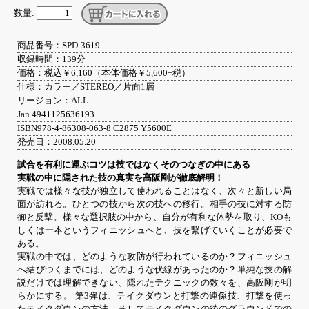
数量:
商品番号：SPD-3619
収録時間：139分
価格：税込￥6,160（本体価格￥5,600+税）
仕様：カラー／STEREO／片面1層
リージョン：ALL
Jan 4941125636193
ISBN978-4-86308-063-8 C2875 Y5600E
発売日：2008.05.20
試合を有利に運ぶコツは技ではなくそのつなぎの中にある
実戦の中に隠された技の真実を高阪剛が徹底解明！
実戦では様々な技が独立して使われることはなく、次々と新しい局
面が訪れる。ひとつの技から次の技への移行。相手の技に対する防
御と反撃。様々な選択肢の中から、自分が有利な体勢を取り、KOも
しくは一本というフィニッシュへと、技を繋げていくことが必要で
ある。
実戦の中では、どのような攻防が行われているのか？フィニッシュ
へ結びつくまでには、どのような伏線があったのか？単純な技の解
説だけでは理解できない、隠れたテクニックの数々を、高阪剛が明
らかにする。 第3弾は、テイクダウンと打撃の連係技、打撃を使っ