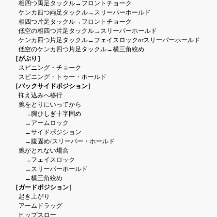
相四つ両足タックル→フロントチョーク
ケンカ四つ両足タックル→スリーパーホールド
相四つ片足タックル→フロントチョーク
低空の相四つ片足タックル→スリーパーホールド
ケンカ四つ片足タックル→フェイスロックorスリーパーホールド
低空のケンカ四つ片足タックル→横三角絞め
［がぶり］
スピニング・チョーク
スピニング・トゥー・ホールド
［バックサイドポジション］
抑え込みへ移行
腕をとりにいってから
→腕ひしぎ十字固め
→アームロック
→サイドポジション
→腹固め/スリーパー・ホールド
腕がとれない場合
→フェイスロック
→スリーパーホールド
→横三角絞め
［ガードポジション］
起き上がり
アームドラッグ
ヒップスロー