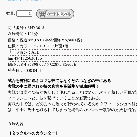
数量:
商品番号：SPD-3618
収録時間：131分
価格：税込￥6,160（本体価格￥5,600+税）
仕様：カラー／STEREO／片面1層
リージョン：ALL
Jan 4941125636186
ISBN978-4-86308-057-7 C2875 Y5600E
発売日：2008.04.19
試合を有利に運ぶコツは技ではなくそのつなぎの中にある
実戦の中に隠された技の真実を高阪剛が徹底解明！
実戦では様々な技が独立して使われることはなく、次々と新しい局面が
ィニッシュへと、技を繋げていくことが必要である。
実戦の中では、どのような攻防が行われているのか？フィニッシュへ結
は、相手に先手を取られてしまった場合のカウンター攻撃の方法を紹介
収録内容
［タックルへのカウンター］