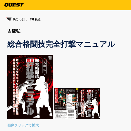
0
0
点
小計：
¥
税込
吉鷹弘
総合格闘技完全打撃マニュアル
画像クリックで拡大