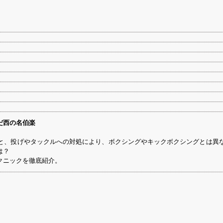
だ西の名伯楽
と、投げやタックルへの対処により、ボクシングやキックボクシングとは異
は？
クニックを徹底紹介。