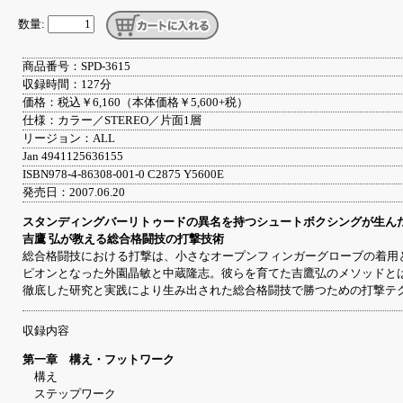
数量:
商品番号：SPD-3615
収録時間：127分
価格：税込￥6,160（本体価格￥5,600+税）
仕様：カラー／STEREO／片面1層
リージョン：ALL
Jan 4941125636155
ISBN978-4-86308-001-0 C2875 Y5600E
発売日：2007.06.20
スタンディングバーリトゥードの異名を持つシュートボクシングが生ん
吉鷹 弘が教える総合格闘技の打撃技術
総合格闘技における打撃は、小さなオープンフィンガーグローブの着用
ピオンとなった外園晶敏と中蔵隆志。彼らを育てた吉鷹弘のメソッドと
徹底した研究と実践により生み出された総合格闘技で勝つための打撃テ
収録内容
第一章 構え・フットワーク
構え
ステップワーク