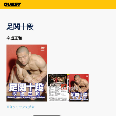
足関十段
今成正和
画像クリックで拡大