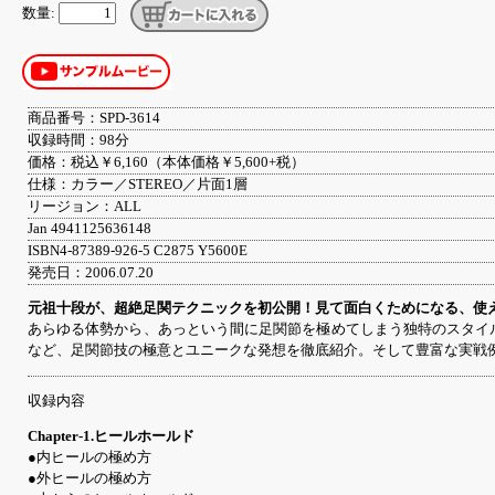
数量:
商品番号：SPD-3614
収録時間：98分
価格：税込￥6,160（本体価格￥5,600+税）
仕様：カラー／STEREO／片面1層
リージョン：ALL
Jan 4941125636148
ISBN4-87389-926-5 C2875 Y5600E
発売日：2006.07.20
元祖十段が、超絶足関テクニックを初公開！見て面白くためになる、使え
あらゆる体勢から、あっという間に足関節を極めてしまう独特のスタイ
など、足関節技の極意とユニークな発想を徹底紹介。そして豊富な実戦
収録内容
Chapter-1.ヒールホールド
●内ヒールの極め方
●外ヒールの極め方