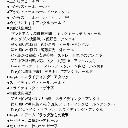
●上からのヒールホールド
●下からのヒールホールド
●下からのヒールホールド〜アンクル
●下からのヒールホールド〜ヒザ十字
●めくりに対するアンクルホールド
■実践試合用法
プレミアム ○岩間 徳三朗 キックキャッチの内ヒール
キングダム決勝戦 vs 稲野岳 アンクル
第６回CW1回戦 ○菅野昌志 ヒール〜アンクル
第６回CW2回戦 ○尾藤広光 外ヒール
第7回CW2回戦 ○安達公裕 ストレート気味のアンクル
第7回CW3回戦 ○花井岳文 判定1-0 アンクルあり
Deep17○レナート・タバレス スタンド〜内ヒール＆おも
Deep22○前田 吉朗 三角返してアンクルホールド
Chapter-2.スライディング・アタック
●スライディング・ヒールホールド
●スライディング・ヒザ十字
■実践試合用法
第６回CW3回戦 ○大内敬 スライディング・アンクル
第６回CW準決勝 ○ 松永茂文 スライディングヒール〜アンクル
Deep22○マイク・ブラウン スライディング・アンクル
Chapter-3.アームドラッグからの攻撃
●たぐり〜カニ挟み〜内ヒール
●たぐり〜カニ挟み〜ヒザ十字