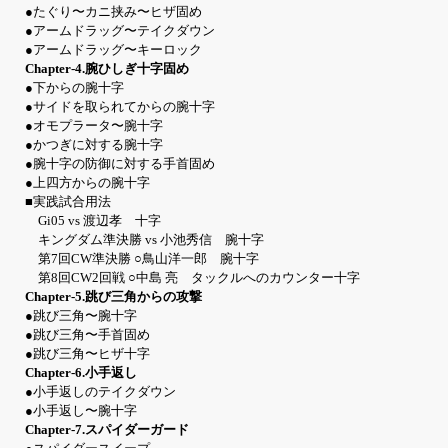
●たぐり〜カニ挟み〜ヒザ固め
●アームドラッグ〜テイクダウン
●アームドラッグ〜キーロック
Chapter-4.腕ひしぎ十字固め
●下からの腕十字
●サイドを取られてからの腕十字
●オモプラータ〜腕十字
●かつぎに対する腕十字
●腕十字の防御に対する手首固め
●上四方からの腕十字
■実践試合用法
Gi05 vs 渡辺孝 十字
キングダム準決勝 vs 小池秀信 腕十字
第7回CW準決勝 ○鳥山洋一郎 腕十字
第8回CW2回戦 ○中島 亮 タックルへのカウンター十字
Chapter-5.跳び三角からの攻撃
●跳び三角〜腕十字
●跳び三角〜手首固め
●跳び三角〜ヒザ十字
Chapter-6.小手返し
●小手返しのテイクダウン
●小手返し〜腕十字
Chapter-7.スパイダーガード