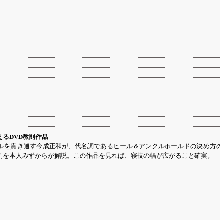
るDVD教則作品
ルを貫き通す今成正和が、代名詞であるヒール＆アンクルホールドの決め方
例を本人みずからが解説。この作品を見れば、寝技の幅が広がること確実。