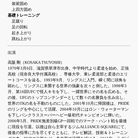
袈裟固め
上四方固め
基礎トレーニング
足蹴り
足の回転
起き上がり
跳ね上がり
出演
高阪 剛（KOSAKA TSUYOSHI）
1970年3月6日、滋賀県草津市出身。中学時代より柔道を始め、正強
高校（現奈良大学付属高校）、専修大学、東レ柔道部と柔道のエリ
ートコースを辿る。1993年9月、リングスに入門。瞬く間に頭角を
顕わし、リングスに来襲する世界の強豪を次々と倒した。1998年3
月、第16回UFCで怪人キモを下し、一躍世界にその名を広める。そ
の後、UFCのトップコンテンダーとして数々の名勝負を生み出し、
世界のTKの名を不動のものにした。2001年10月に帰国後は、PRIDE
のリングを中心にして活躍。2004年10月にはロン・ウォーターマン
を下しパンクラススーパーヘビー級初代チャンピオンに輝いた。
2006年5月、PRIDE無差別級GP一回戦でのマーク・ハント戦を最後
に現役を引退。以後は自ら主宰するジムALLIANCE-SQUAREにて、
後進の指導に力を尽くすとともに、テレビ解説、技術＆トレーニン