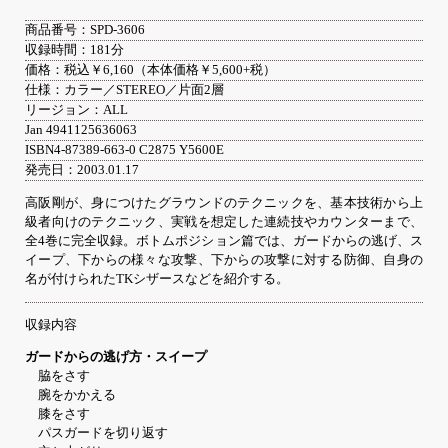
商品番号：SPD-3606
収録時間：181分
価格：税込￥6,160（本体価格￥5,600+税）
仕様：カラー／STEREO／片面2層
リージョン：ALL
Jan 4941125636063
ISBN4-87389-663-0 C2875 Y5600E
発売日：2003.01.17
高阪剛が、身につけたグラウンドのテクニックを、基本技術から上
級者向けのテクニック、実戦を想定した連続技やカウンターまで、
全4巻に完全収録。ボトムポジション篇では、ガードからの逃げ、ス
イープ、下からの様々な攻撃、下からの攻撃に対する防御、自身の
名が付けられたTKシザースなどを紹介する。
収録内容
ガードからの逃げ方・スイープ
脇をさす
腕をかかえる
膝をさす
パスガードを切り返す