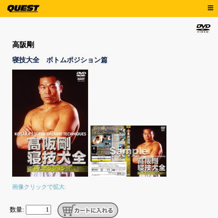
高阪剛
寝技大全 ボトムポジション篇
画像クリックで拡大
数量: