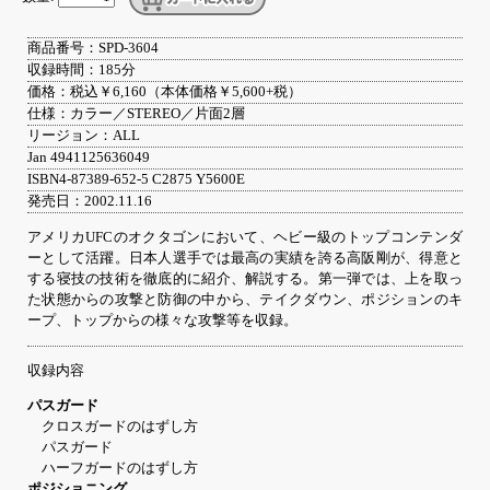
商品番号：SPD-3604
収録時間：185分
価格：税込￥6,160（本体価格￥5,600+税）
仕様：カラー／STEREO／片面2層
リージョン：ALL
Jan 4941125636049
ISBN4-87389-652-5 C2875 Y5600E
発売日：2002.11.16
アメリカUFCのオクタゴンにおいて、ヘビー級のトップコンテンダ
ーとして活躍。日本人選手では最高の実績を誇る高阪剛が、得意と
する寝技の技術を徹底的に紹介、解説する。第一弾では、上を取っ
た状態からの攻撃と防御の中から、テイクダウン、ポジションのキ
ープ、トップからの様々な攻撃等を収録。
収録内容
パスガード
クロスガードのはずし方
パスガード
ハーフガードのはずし方
ポジショニング