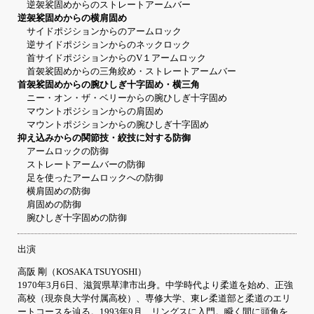
逆袈裟固めからのストレートアームバー
逆袈裟固めからの横肩固め
サイドポジションからのアームロック
逆サイドポジションからのネックロック
首サイドポジションからのV１アームロック
首袈裟固めからの三角絞め・ストレートアームバー
首袈裟固めからの腕ひしぎ十字固め・横三角
ニー・オン・ザ・ベリーからの腕ひしぎ十字固め
マウントポジションからの肩固め
マウントポジションからの腕ひしぎ十字固め
抑え込みからの関節技・絞技に対する防御
アームロックの防御
ストレートアームバーの防御
足を使ったアームロックへの防御
横肩固めの防御
肩固めの防御
腕ひしぎ十字固めの防御
出演
高阪 剛（KOSAKA TSUYOSHI）
1970年3月6日、滋賀県草津市出身。中学時代より柔道を始め、正強
高校（現奈良大学付属高校）、専修大学、東レ柔道部と柔道のエリ
ートコースを辿る。1993年9月、リングスに入門。瞬く間に頭角を