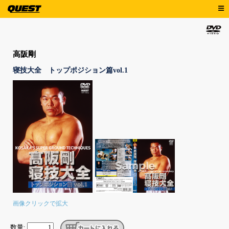
s
高阪剛
寝技大全 トップポジション篇vol.1
画像クリックで拡大
数量: