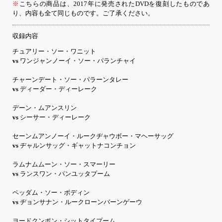
※
こちらの商品は、2017年に発売されたDVDを復刻したものであ
り、内容も全て同じものです。ご了承ください。
収録内容
チュアリー・ソー・ワニット
vs
ワンジャンノーイ・ソー・パランチャイ
チャーンデート・ソー・パラーンタレー
vs
ディーダー・ディーレーク
デーン・ムアンスリン
vs
シーサー・ディーレーク
セーンムアンノーイ・ルークヂャウボー・マヘーサッグ
vs
ヂャルンサッグ・ギャットナコンチョン
ラムナムムーン・ソー・スマーリー
vs
ランスワン・パンユッタプーム
ペッダム・ソー・ボディン
vs
ヂョンサナン・ルークローンバーンゲーウ
ヨードクンポン・シットタイプーム