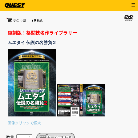
0
0
点
小計：
¥
税込
復刻版！格闘技名作ライブラリー
ムエタイ 伝説の名勝負２
画像クリックで拡大
数量: