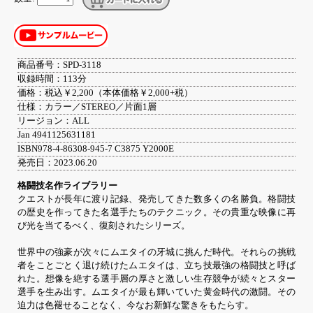
商品番号：SPD-3118
収録時間：113分
価格：税込￥2,200（本体価格￥2,000+税）
仕様：カラー／STEREO／片面1層
リージョン：ALL
Jan 4941125631181
ISBN978-4-86308-945-7 C3875 Y2000E
発売日：2023.06.20
格闘技名作ライブラリー
クエストが長年に渡り記録、発売してきた数多くの名勝負。格闘技
の歴史を作ってきた名選手たちのテクニック。その貴重な映像に再
び光を当てるべく、復刻されたシリーズ。
世界中の強豪が次々にムエタイの牙城に挑んだ時代。それらの挑戦
者をことごとく退け続けたムエタイは、立ち技最強の格闘技と呼ば
れた。想像を絶する選手層の厚さと激しい生存競争が続々とスター
選手を生み出す。ムエタイが最も輝いていた黄金時代の激闘。その
迫力は色褪せることなく、今なお新鮮な驚きをもたらす。