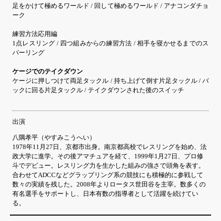
足をかけて極めるワールド / 回して極めるワールド / アナコンダチョ
ーク
練習方法応用編
1点レスリング / 四つ組みからの練習方法 / 相手を寝かせるまでのス
パーリング
ケージでのテイクダウン
ケージに押しつけて両足タックル / 持ち上げて倒す片足タックル / バ
ックに回る片足タックル / テイクダウンされた後のスイッチ
出演
八隅孝平（やすみこうへい）
1978年11月27日、京都市出身。南京都高校でレスリングを始め、法
政大学に進学。その後アマチュアを経て、1999年1月27日、プロ修
斗でデビュー。レスリング力を生かした組みの強さで頭角を表す。
合わせてADCCなどグラップリング系の競技にも積極的に参戦して
数々の実績を残した。2008年よりロータス世田谷を主宰。数多くの
有名選手をサポートし、日本有数の指導者として活躍を続けてい
る。