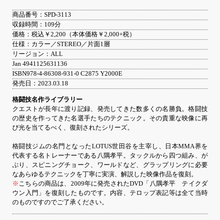
商品番号：SPD-3113
収録時間：109分
価格：税込￥2,200（本体価格￥2,000+税）
仕様：カラー／STEREO／片面1層
リージョン：ALL
Jan 4941125631136
ISBN978-4-86308-931-0 C2875 Y2000E
発売日：2023.03.18
格闘技名作ライブラリー
クエストが長年に渡り記録、発売してきた数多くの名勝負。格闘技
の歴史を作ってきた名選手たちのテクニック。その貴重な映像に再
び光を当てるべく、復刻されたシリーズ。
格闘技ジムの名門となったLOTUS世田谷を主宰し、日本MMA界を
代表する名トレーナーである八隅孝平。タックルから四つ組み、が
ぶり、スピニングチョーク、ワールドなど、グラップリングに必要
なあらゆるテクニックを丁寧に実演、解説した映像作品を復刻。
※
こちらの商品は、2009年に発売されたDVD「八隅孝平 テイクダ
ウン入門」を復刻したものです。内容、テロップ表記等は全て当時
のものですのでご了承ください。