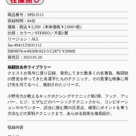
商品番号：SPD-3111
収録時間：84分
価格：税込￥2,200（本体価格￥2,000+税）
仕様：カラー／STEREO／片面1層
リージョン：ALL
Jan 4941125631112
ISBN978-4-86308-923-5 C2875 Y2000E
発売日：2023.01.20
格闘技名作ライブラリー
クエストが長年に渡り記録、発売してきた数多くの名勝負。格闘技
の歴史を作ってきた名選手たちのテクニック。その貴重な映像に再
び光を当てるべく、復刻されたシリーズ。
小野寺力が教えるキックボクシングテクニック第2弾。フック、アッ
パー、ヒジ、ヒザなどのベーシックテクニックから、コンビネーシ
ョンやカウンター、試合に挑む際の注意点、確実にポイントを奪う
方法などの実戦テクニックまで、あらゆる技術を徹底紹介。
収録内容