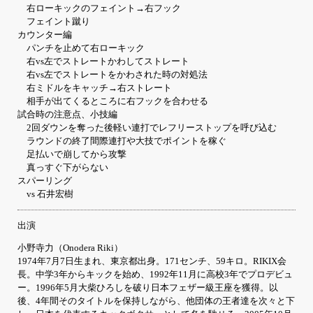
右ローキックのフェイント→右フック
フェイント蹴り
カウンター編
パンチを止めて右ローキック
右vs左でストレートかわしてストレート
右vs左でストレートをかわされた時の対処法
右ミドルをキャッチ→右ストレート
相手が出てくるところに右フックを合わせる
試合時の注意点、小技編
2回ダウンを奪った後軽い連打でレフリーストップを呼び込む
ラウンドの終了間際連打や大技でポイントを稼ぐ
足払いで崩してから攻撃
真っすぐ下がらない
スパーリング
vs 石井宏樹
出演
小野寺力（Onodera Riki）
1974年7月7日生まれ、東京都出身。171センチ、59キロ。RIKIX会
長。中学3年からキックを始め、1992年11月に高校3年でプロデビュ
ー。1996年5月大柴ひろしを破り日本フェザー級王座を獲得。以
後、4年間そのタイトルを保持しながら、他団体の王者達を次々と下