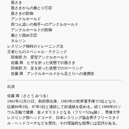
股さき
股さきからの腕とり①②
股さきの防御
アンクルホールド
四つん這いの相手へのアンクルホールド
アンクルホールドの防御
腕とり固め①②
ネルソン
レスリング独特のトレーニング法
王者たちのスペシャル・テクニック
田南部 力 変型アンクルホールド
佐藤 満 ヒザを折った状態での股さき
田南部 力 足を折った状態でのローリング
佐藤 満 アンクルホールドから足とりへの連携技
出演
佐藤 満（さとう みつる）
1961年12月21日、秋田県出身。1985年の世界選手権で3位となり、
以後86年2位、87年3位と連続して好成績を収める。続く1988年のソ
ウル五輪で優勝、金メダリストとなる（フリー52kg級）。専修大学
レスリング部ヘッドコーチ、日本レスリング協会男子フリースタイ
ル・ヘッドコーチなどを歴任。その理論的な指導には定評がある。