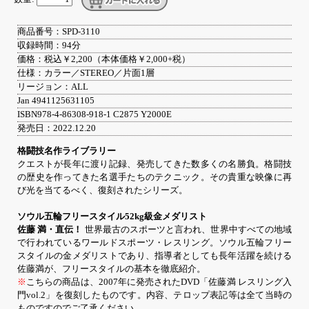
商品番号：SPD-3110
収録時間：94分
価格：税込￥2,200（本体価格￥2,000+税）
仕様：カラー／STEREO／片面1層
リージョン：ALL
Jan 4941125631105
ISBN978-4-86308-918-1 C2875 Y2000E
発売日：2022.12.20
格闘技名作ライブラリー
クエストが長年に渡り記録、発売してきた数多くの名勝負。格闘技
の歴史を作ってきた名選手たちのテクニック。その貴重な映像に再
び光を当てるべく、復刻されたシリーズ。
ソウル五輪フリースタイル52kg級金メダリスト
佐藤 満・直伝！
世界最古のスポーツと言われ、世界中すべての地域
で行われているワールドスポーツ・レスリング。ソウル五輪フリー
スタイルの金メダリストであり、指導者としても長年活躍を続ける
佐藤満が、フリースタイルの基本を徹底紹介。
※
こちらの商品は、2007年に発売されたDVD「佐藤満 レスリング入
門vol.2」を復刻したものです。内容、テロップ表記等は全て当時の
ものですのでご了承ください。