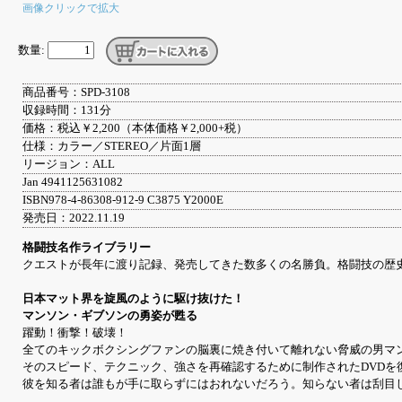
画像クリックで拡大
数量:
商品番号：SPD-3108
収録時間：131分
価格：税込￥2,200（本体価格￥2,000+税）
仕様：カラー／STEREO／片面1層
リージョン：ALL
Jan 4941125631082
ISBN978-4-86308-912-9 C3875 Y2000E
発売日：2022.11.19
格闘技名作ライブラリー
クエストが長年に渡り記録、発売してきた数多くの名勝負。格闘技の歴
日本マット界を旋風のように駆け抜けた！
マンソン・ギブソンの勇姿が甦る
躍動！衝撃！破壊！
全てのキックボクシングファンの脳裏に焼き付いて離れない脅威の男マ
そのスピード、テクニック、強さを再確認するために制作されたDVDを
彼を知る者は誰もが手に取らずにはおれないだろう。知らない者は刮目