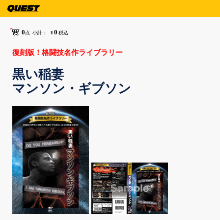
0
0
点
小計：
¥
税込
復刻版！格闘技名作ライブラリー
黒い稲妻
マンソン・ギブソン