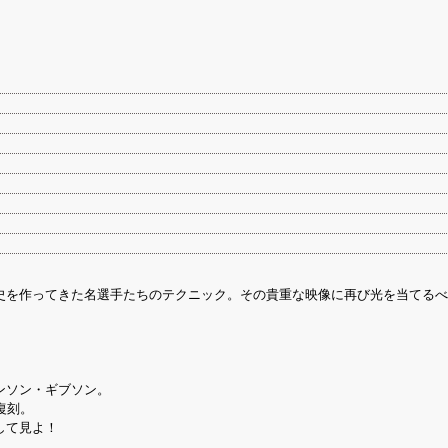
史を作ってきた名選手たちのテクニック。その貴重な映像に再び光を当てるべ
ンソン・ギブソン。
復刻。
して見よ！