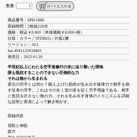
数量:
商品番号：SPD-1886
収録時間：2枚組220分
価格：税込￥8,800（本体価格￥8,000+税）
仕様：カラー／STEREO／片面2層
リージョン：ALL
Jan 4941125618861
発売日：2025.01.20
半世紀以上にわたる空手道修行の末に辿り着いた境地
誰も抵抗することのできない圧倒的な力
それは無から生まれる
柔法の空手とは何か？鍛え上げた筋肉が生み出す破壊力で相手を倒
す従来の空手。これはその全く逆の道を征く空手理論である。相手
に抵抗を許さない無の力。それを生み出す身体のメカニズムを詳細
な説明と実演によって解き明かす。
収録内容
屈筋と伸筋
脱力