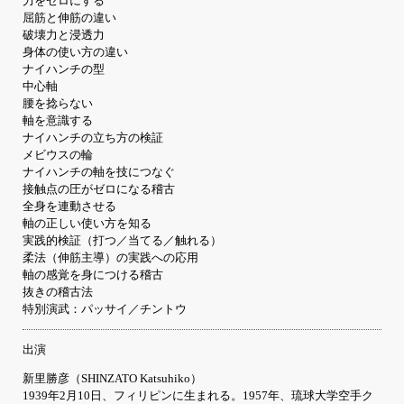
力をゼロにする
屈筋と伸筋の違い
破壊力と浸透力
身体の使い方の違い
ナイハンチの型
中心軸
腰を捻らない
軸を意識する
ナイハンチの立ち方の検証
メビウスの輪
ナイハンチの軸を技につなぐ
接触点の圧がゼロになる稽古
全身を連動させる
軸の正しい使い方を知る
実践的検証（打つ／当てる／触れる）
柔法（伸筋主導）の実践への応用
軸の感覚を身につける稽古
抜きの稽古法
特別演武：パッサイ／チントウ
出演
新里勝彦（SHINZATO Katsuhiko）
1939年2月10日、フィリピンに生まれる。1957年、琉球大学空手ク