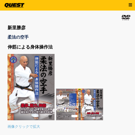
新里勝彦
柔法の空手
伸筋による身体操作法
画像クリックで拡大