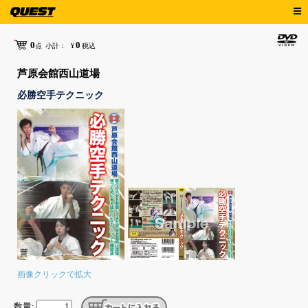
0
0
点
小計：
¥
税込
芦原会館西山道場
必勝空手テクニック
画像クリックで拡大
数量: