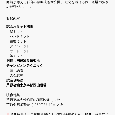
師範が考える試合の攻略法も大公開。 進化を続ける西山道場の強さ
の秘密がここに。
収録内容
試合用ミット稽古
壁ミット
ハンドミット
往復ミット
ダブルミット
サイドミット
笛ミット
胴廻し回転蹴り練習法
チャンピオンテクニック
菊川結衣
大石航輝
試合攻略法
芦原会館東京本部西山道場
映像特典
芦原英幸先代館長の秘蔵映像（10分）
芦原会館審査会（1986年2月16日 大阪）
※
映像特典は、民生機収録による古い映像のため、映像、音声にノ