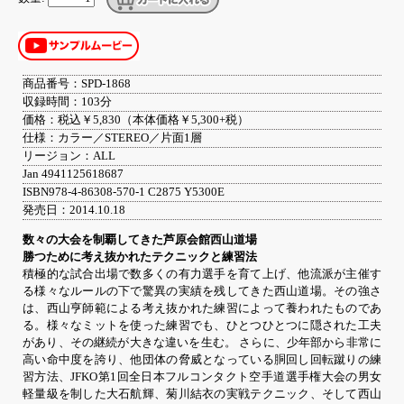
商品番号：SPD-1868
収録時間：103分
価格：税込￥5,830（本体価格￥5,300+税）
仕様：カラー／STEREO／片面1層
リージョン：ALL
Jan 4941125618687
ISBN978-4-86308-570-1 C2875 Y5300E
発売日：2014.10.18
数々の大会を制覇してきた芦原会館西山道場
勝つために考え抜かれたテクニックと練習法
積極的な試合出場で数多くの有力選手を育て上げ、他流派が主催す
る様々なルールの下で驚異の実績を残してきた西山道場。その強さ
は、西山亨師範による考え抜かれた練習によって養われたものであ
る。様々なミットを使った練習でも、ひとつひとつに隠された工夫
があり、その継続が大きな違いを生む。 さらに、少年部から非常に
高い命中度を誇り、他団体の脅威となっている胴回し回転蹴りの練
習方法、JFKO第1回全日本フルコンタクト空手道選手権大会の男女
軽量級を制した大石航輝、菊川結衣の実戦テクニック、そして西山