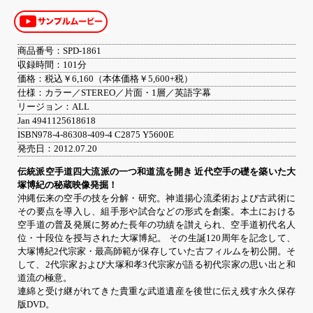
商品番号：SPD-1861
収録時間：101分
価格：税込￥6,160（本体価格￥5,600+税）
仕様：カラー／STEREO／片面・1層／英語字幕
リージョン：ALL
Jan 4941125618618
ISBN978-4-86308-409-4 C2875 Y5600E
発売日：2012.07.20
伝統派空手道四大流派の一つ和道流を開き 近代空手の礎を築いた大
塚博紀の秘蔵映像発掘！
沖縄伝来の空手の技を分解・研究。神道揚心流柔術および古武術に
その要点を導入し、組手形や試合などの形式を創案。本土における
空手道の普及発展に努めた長年の功績を讃えられ、空手道初代名人
位・十段位を授与された大塚博紀。 その生誕120周年を記念して、
大塚博紀2代宗家・最高師範が保存していた古フィルムを初公開。そ
して、2代宗家および大塚和孝3代宗家が語る初代宗家の思い出と和
道流の極意。
連綿と受け継がれてきた貴重な武道遺産を後世に伝え残す永久保存
版DVD。