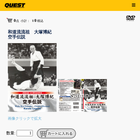
0
0
点
小計：
¥
税込
和道流流祖 大塚博紀
空手伝説
画像クリックで拡大
数量: