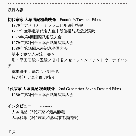
収録内容
初代宗家 大塚博紀秘蔵映像
Founder's Tresured Films
1970年アメリカ・ナッシュビル遠征指導
1972年空手道初代名人位十段位授与式記念演武
1975年第6回国際武道院大会
1979年第2回全日本古武道演武大会
1980年第16回米寿記念全国大会
基本：跳び込み流し突き
形：平安初段～五段／公相君／セイシャン／チントウ／ナイハン
チ
基本組手：裏の形・組手形
短刀捕り／真剣白刃捕り
2代宗家 大塚博紀 秘蔵映像
2nd Generation Soke's Tresured Films
1980年第3回全日本古武道演武大会
インタビュー
Interviews
大塚博紀（2代宗家／最高師範）
大塚和孝（3代宗家／総本部道場館長）
出演