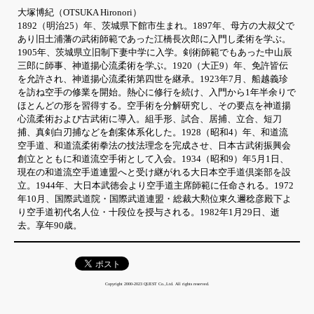
大塚博紀（OTSUKA Hironori）
1892（明治25）年、茨城県下館市生まれ。1897年、母方の大叔父で
あり旧土浦藩の武術師範であった江橋長次郎に入門し柔術を学ぶ。
1905年、茨城県立旧制下妻中学に入学。剣術師範でもあった中山辰
三郎に師事、神道揚心流柔術を学ぶ。1920（大正9）年、免許皆伝
を允許され、神道揚心流柔術第四世を継承。1923年7月、船越義珍
を訪ね空手の修業を開始。熱心に修行を続け、入門から1年半余りで
ほとんどの形を習得する。空手術を分解研究し、その要点を神道揚
心流柔術および古武術に導入。組手形、試合、居捕、立合、短刀
捕、真剣白刃捕などを創案体系化した。1928（昭和4）年、和道流
空手道、和道流柔術拳法の技法理念を完成させ、日本古武術振興会
創立とともに和道流空手術として入会。1934（昭和9）年5月1日、
現在の和道流空手道連盟へと受け継がれる大日本空手道倶楽部を設
立。1944年、大日本武徳会より空手道主席師範に任命される。1972
年10月、国際武道院・国際武道連盟・総裁大勲位東久邇稔彦殿下よ
り空手道初代名人位・十段位を授与される。1982年1月29日、逝
去。享年90歳。
Copyright 2000-2023 QUEST Co.,Ltd. All rights reserved.