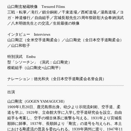
山口剛玄秘蔵映像 Tresured Films
三戦・転掌／滝行／鎖分銅術／千束道場／西町道場／湯島道場／ヨ
ガ・神道修行／自由組手／宮城長順先生25周年祭顕彰大会奉納演武
／八木明徳先生との交流／生前最後の映像
インタビュー Interviews
山口剛正（全米空手道剛柔会）／山口剛史（全日本空手道剛柔会）
／山口和歌子
特別演武 Embu
型「シソーチン」（演武：山口剛史）
模範組手（山口剛史×山口剛平）
ナレーション：徳光和夫（全日本空手道剛柔会名誉会員）
出演
山口剛玄（GOGEN YAMAGUCHI）
1909年1月20日、鹿児島県出身。幼少より示現流剣術、空手道、柔
道を学ぶ。1929年、立命館大学に入学し空手道研究会を設立。自由
組手を考案し、空手の稽古体系に衝撃を与える。1931年より宮城長
順師に師事。1937年、長順師より「剛玄」の道号を与えられ、本土
における剛柔流の普及を委ねられる。1939年満州に渡り、1947年11