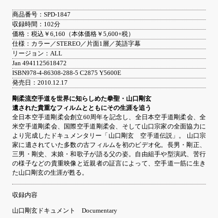
商品番号：SPD-1847
収録時間：102分
価格：税込￥6,160（本体価格￥5,600+税）
仕様：カラー／STEREO／片面1層／英語字幕
リージョン：ALL
Jan 4941125618472
ISBN978-4-86308-288-5 C2875 Y5600E
発売日：2010.12.17
剛柔流空手道を世界に知らしめた拳聖・山口剛玄
遺された貴重なフィルムとともにその生涯を追う
全日本空手道剛柔会創立60周年を記念し、全日本空手道剛柔会、全
米空手道剛柔会、国際空手道剛柔会、そして山口宗家の全面協力に
より完成したドキュメンタリー「山口剛玄 空手道伝説」。 山口宗
家に遺されていた多数の古フィルムを初のビデオ化。長男・剛正、
三男・剛史、末娘・和歌子が語る父の姿。自由組手や型演武、苦行
の様子などの貴重映像と近親者の証言によって、空手道一筋に生き
た山口剛玄の生涯が甦る。
収録内容
山口剛玄ドキュメント Documentary