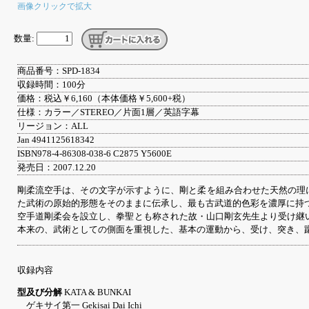
画像クリックで拡大
数量:
商品番号：SPD-1834
収録時間：100分
価格：税込￥6,160（本体価格￥5,600+税）
仕様：カラー／STEREO／片面1層／英語字幕
リージョン：ALL
Jan 4941125618342
ISBN978-4-86308-038-6 C2875 Y5600E
発売日：2007.12.20
剛柔流空手は、その文字が示すように、剛と柔を組み合わせた天然の理
た武術の原始的形態をそのままに伝承し、最も古武道的色彩を濃厚に持
空手道剛柔会を設立し、拳聖とも称された故・山口剛玄先生より受け継
本来の、武術としての側面を重視した、基本の運動から、受け、突き、
収録内容
型及び分解
KATA & BUNKAI
ゲキサイ第一 Gekisai Dai Ichi