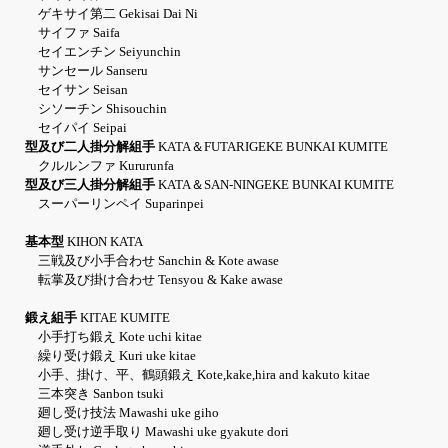
ゲキサイ第二 Gekisai Dai Ni
サイファ Saifa
セイエンチン Seiyunchin
サンセール Sanseru
セイサン Seisan
シソーチン Shisouchin
セイパイ Seipai
型及び二人掛分解組手
KATA＆FUTARIGEKE BUNKAI KUMITE
クルルンファ Kururunfa
型及び三人掛分解組手
KATA＆SAN-NINGEKE BUNKAI KUMITE
スーパーリンペイ Suparinpei
基本型
KIHON KATA
三戦及び小手合わせ Sanchin & Kote awase
転掌及び掛け合わせ Tensyou & Kake awase
鍛え組手
KITAE KUMITE
小手打ち鍛え Kote uchi kitae
繰り受け鍛え Kuri uke kitae
小手、掛け、平、鶴頭鍛え Kote,kake,hira and kakuto kitae
三本突き Sanbon tsuki
廻し受け技法 Mawashi uke giho
廻し受け逆手取り Mawashi uke gyakute dori