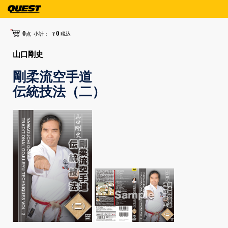
0
0
点
小計：
¥
税込
山口剛史
剛柔流空手道
伝統技法（二）