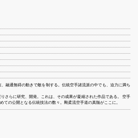
在、融通無碍の動きで敵を制する。伝統空手諸流派の中でも、迫力に満ち
りさらに研究、開発。これは、その成果が凝縮された作品である。 空手
めての公開となる伝統技法の数々。剛柔流空手道の真髄がここに。