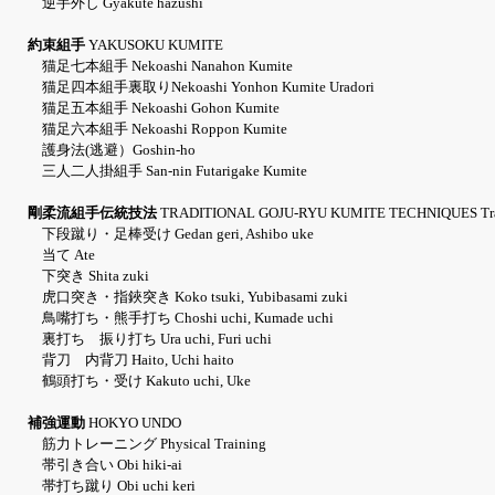
逆手外し Gyakute hazushi
約束組手
YAKUSOKU KUMITE
猫足七本組手 Nekoashi Nanahon Kumite
猫足四本組手裏取りNekoashi Yonhon Kumite Uradori
猫足五本組手 Nekoashi Gohon Kumite
猫足六本組手 Nekoashi Roppon Kumite
護身法(逃避）Goshin-ho
三人二人掛組手 San-nin Futarigake Kumite
剛柔流組手伝統技法
TRADITIONAL GOJU-RYU KUMITE TECHNIQUES Tradit
下段蹴り・足棒受け Gedan geri, Ashibo uke
当て Ate
下突き Shita zuki
虎口突き・指鋏突き Koko tsuki, Yubibasami zuki
鳥嘴打ち・熊手打ち Choshi uchi, Kumade uchi
裏打ち 振り打ち Ura uchi, Furi uchi
背刀 内背刀 Haito, Uchi haito
鶴頭打ち・受け Kakuto uchi, Uke
補強運動
HOKYO UNDO
筋力トレーニング Physical Training
帯引き合い Obi hiki-ai
帯打ち蹴り Obi uchi keri