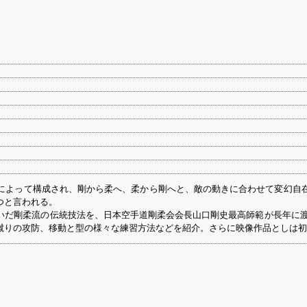
によって構成され、剛から柔へ、柔から剛へと、敵の動きに合わせて変幻自
つと言われる。
いだ剛柔流の伝統技法を、日本空手道剛柔会会長山口剛史最高師範が長年に渡
蹴りの攻防、移動と型の様々な練習方法などを紹介。さらに映像作品としは初