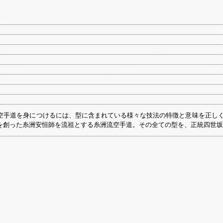
空手道を身につけるには、型に含まれている様々な技法の特徴と意味を正しく
を創った糸洲安恒師を流祖とする糸洲流空手道。その全ての型を、正統四世坂