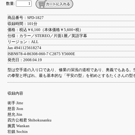
数量:
商品番号：SPD-1827
収録時間：101分
価格：税込￥6,160（本体価格￥5,600+税）
仕様：カラー／STEREO／片面1層／英語字幕
リージョン：ALL
Jan 4941125618274
ISBN978-4-86308-060-7 C2875 Y5600E
発売日：2008.04.19
型は空手道の入り口であり、修業の深浅の道程であり、奥義でもある。
の拳聖と呼ばれ、最も基本的な「平安の型」を初めとするたくさんの型
収録内容
術手 Jitte
慈音 Jion
慈允 Jiin
四方公相君 Shihokusanku
腕貫 Wankan
壮鎮 Sochin