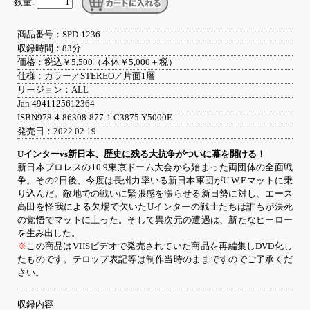
数量:
商品番号：SPD-1236
収録時間：83分
価格：税込￥5,500（本体￥5,000＋税）
仕様：カラー／STEREO／片面1層
リージョン：ALL
Jan 4941125612364
ISBN978-4-86308-877-1 C3875 Y5000E
発売日：2022.02.19
Uインターvs新日本、歴史に残る大抗争がついに幕を開ける！
新日本プロレスの10.9東京ドーム大会から始まった両団体の全面戦
争。その2日後、今度は長州力率いる新日本軍団がU.W.F.マットに乗
り込んだ。敵地での戦いに緊張感を漲らせる新日勢に対し、エース
高田を怪我による欠場で欠いたUインターの戦士たちは誰もが決死
の覚悟でマットに上った。そして異次元の遭遇は、新たなヒーロー
を生み出した。
※
この商品はVHSビデオで発売されていた商品を再編集しDVD化し
たものです。テロップ表記等は制作当時のままですのでご了承くだ
さい。
収録内容