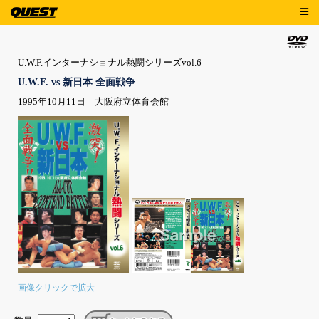
U.W.F.インターナショナル熱闘シリーズvol.6
U.W.F. vs 新日本 全面戦争
1995年10月11日 大阪府立体育会館
画像クリックで拡大