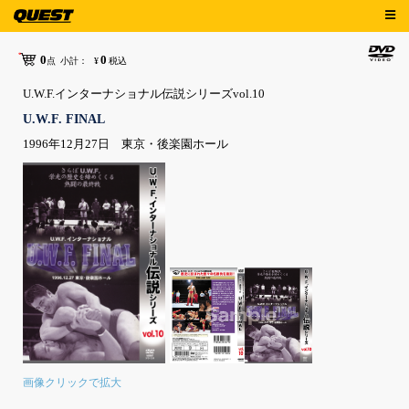
0
0
点
小計：
¥
税込
U.W.F.インターナショナル伝説シリーズvol.10
U.W.F. FINAL
1996年12月27日 東京・後楽園ホール
画像クリックで拡大