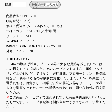
数量:
商品番号：SPD-1230
収録時間：126分
価格：税込￥5,500（本体￥5,000＋税）
仕様：カラー／STEREO／片面1層
リージョン：ALL
Jan 4941125612302
ISBN978-4-86308-871-9 C3875 Y5000E
発売日：2021.8.20
THE LAST DAY.
1984年の旗揚げ以来、プロレス界に大きな足跡を残したU.W.F.は、
この日をもって消滅した。そのムーブメントはまさに革命であり、
リング上の戦いだけではなく、興行形態、プロモーション、映像戦
略など、あらゆるものが劇的に変化した。また、U.W.F.を巣立った
選手たちは、目覚ましい活躍で以降の格闘技界をリードし、世界に
大きな影響を与えた。一つの時代の終わりは、新たな時代の扉を開
いたのだ。
※
この商品はVHSビデオで発売されていた商品を再編集しDVD化し
たものです。テロップ表記等は制作当時のままですのでご了承くだ
さい。