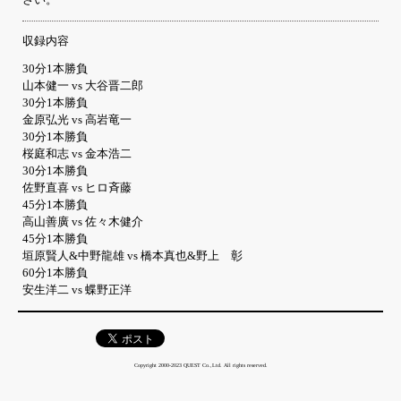
収録内容
30分1本勝負
山本健一 vs 大谷晋二郎
30分1本勝負
金原弘光 vs 高岩竜一
30分1本勝負
桜庭和志 vs 金本浩二
30分1本勝負
佐野直喜 vs ヒロ斉藤
45分1本勝負
高山善廣 vs 佐々木健介
45分1本勝負
垣原賢人&中野龍雄 vs 橋本真也&野上 彰
60分1本勝負
安生洋二 vs 蝶野正洋
Copyright 2000-2023 QUEST Co.,Ltd. All rights reserved.