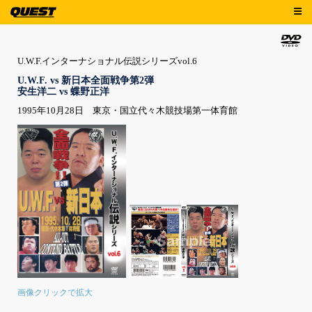
U.W.F.インターナショナル伝説シリーズvol.6
U.W.F. vs 新日本全面戦争第2弾
安生洋二 vs 蝶野正洋
1995年10月28日 東京・国立代々木競技場第一体育館
画像クリックで拡大