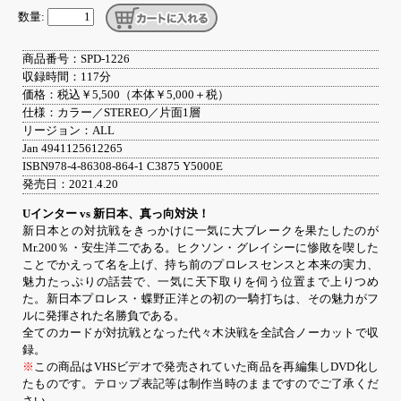
数量:
商品番号：SPD-1226
収録時間：117分
価格：税込￥5,500（本体￥5,000＋税）
仕様：カラー／STEREO／片面1層
リージョン：ALL
Jan 4941125612265
ISBN978-4-86308-864-1 C3875 Y5000E
発売日：2021.4.20
Uインター vs 新日本、真っ向対決！
新日本との対抗戦をきっかけに一気に大ブレークを果たしたのが
Mr.200％・安生洋二である。ヒクソン・グレイシーに惨敗を喫した
ことでかえって名を上げ、持ち前のプロレスセンスと本来の実力、
魅力たっぷりの話芸で、一気に天下取りを伺う位置まで上りつめ
た。新日本プロレス・蝶野正洋との初の一騎打ちは、その魅力がフ
ルに発揮された名勝負である。
全てのカードが対抗戦となった代々木決戦を全試合ノーカットで収
録。
※
この商品はVHSビデオで発売されていた商品を再編集しDVD化し
たものです。テロップ表記等は制作当時のままですのでご了承くだ
さい。