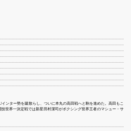
でUインター勢を蹴散らし、ついに本丸の高田戦へと駒を進めた。高田もこ
闘技世界一決定戦では新星田村潔司がボクシング世界王者のマシュー・サ