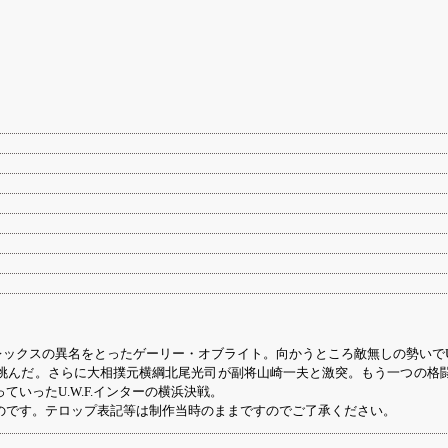
ープレックスの異名をとったゲーリー・オブライト。向かうところ敵無しの勢い
挑んだ。さらに大相撲元横綱北尾光司が副将山崎一夫と激突。もう一つの格
いったU.W.F.インターの横浜決戦。
ものです。テロップ表記等は制作当時のままですのでご了承ください。