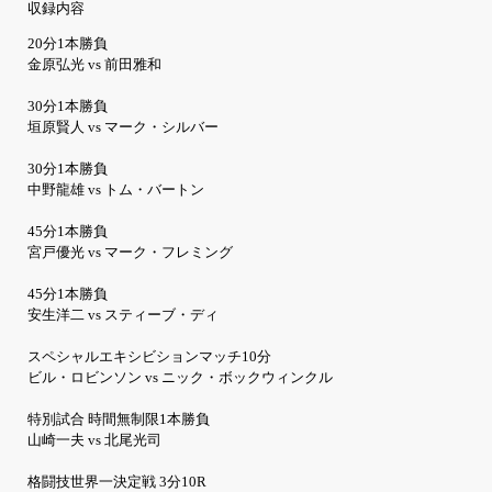
収録内容
20分1本勝負
金原弘光 vs 前田雅和
30分1本勝負
垣原賢人 vs マーク・シルバー
30分1本勝負
中野龍雄 vs トム・バートン
45分1本勝負
宮戸優光 vs マーク・フレミング
45分1本勝負
安生洋二 vs スティーブ・ディ
スペシャルエキシビションマッチ10分
ビル・ロビンソン vs ニック・ボックウィンクル
特別試合 時間無制限1本勝負
山崎一夫 vs 北尾光司
格闘技世界一決定戦 3分10R