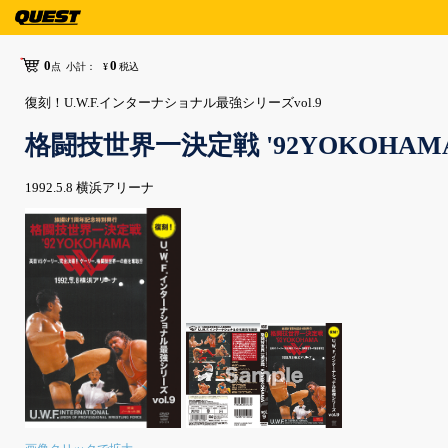
0
0
点
小計：
¥
税込
復刻！U.W.F.インターナショナル最強シリーズvol.9
格闘技世界一決定戦 '92YOKOHAM
1992.5.8 横浜アリーナ