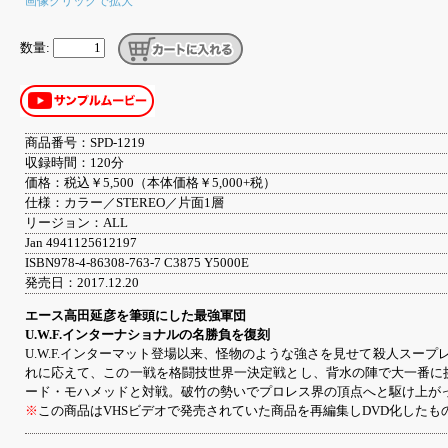
画像クリックで拡大
数量:
商品番号：SPD-1219
収録時間：120分
価格：税込￥5,500（本体価格￥5,000+税）
仕様：カラー／STEREO／片面1層
リージョン：ALL
Jan 4941125612197
ISBN978-4-86308-763-7 C3875 Y5000E
発売日：2017.12.20
エース高田延彦を筆頭にした最強軍団
U.W.F.インターナショナルの名勝負を復刻
U.W.F.インターマット登場以来、怪物のような強さを見せて殺人ス
れに応えて、この一戦を格闘技世界一決定戦とし、背水の陣で大一番に
ード・モハメッドと対戦。破竹の勢いでプロレス界の頂点へと駆け上がって
※
この商品はVHSビデオで発売されていた商品を再編集しDVD化した