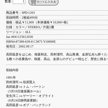
数量:
商品番号：SPD-1203
収録時間：2枚組400分
価格：税込￥11,000（本体価格￥10,000+税）
仕様：カラー／STEREO／片面2層
リージョン：ALL
Jan 4941125612036
ISBN4-87389-639-8 C3875 Y10000E
発売日：2002.09.17
高田延彦をはじめ、桜庭和志、田村潔司、高山善廣、金原弘光ら錚々たる
る数々の名勝負や、桜庭、高山、金原らのデビュー戦など、歴史に残る一戦
収録内容
1991年
田村潔司 vs 垣原賢人
高田延彦 vs トム・バートン
（5月10日後楽園ホール）
安生洋二 vs ゲーリー・オブライト
（8月24日静岡産業館）
高田延彦 vs ボブ・バックランド