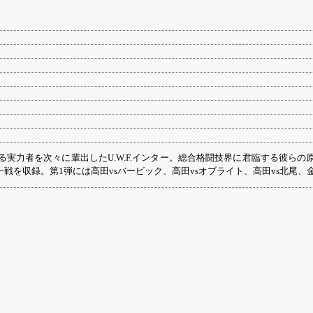
実力者を次々に輩出したU.W.F.インター。総合格闘技界に君臨する彼ら
を収録。第1弾には高田vsバービック、高田vsオブライト、高田vs北尾、金