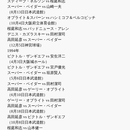
スティーブ・ネルソン vs 桜庭和志
スーパー・ベイダー vs 山崎一夫
（8月13日日本武道館）
オブライト＆スバーン vs ハシミコフ＆ベルコビッチ
（10月4日大阪府立体育会館）
桜庭和志 vs バッドニュース・アレン
デニス・カズラスキー vs 田村潔司
高田延彦 vs スーパー・ベイダー
（12月5日神宮球場）
1994年
ビクトル・ザンギエフ vs 安生洋二
（4月3日大阪城ホール）
ビクトル・ザンギエフ vs 宮戸優光
スーパー・ベイダー vs 垣原賢人
（5月6日日本武道館）
スーパー・ベイダー vs 田村潔司
高田延彦 vs ゲーリー・オブライト
（6月10日日本武道館）
ゲーリー・オブライト vs 田村潔司
高田延彦 vs スーパー・ベイダー
（8月18日日本武道館）
高田延彦 vs ビクトル・ザンギエフ
（10月8日日本武道館）
桜庭和志 vs 山本健一