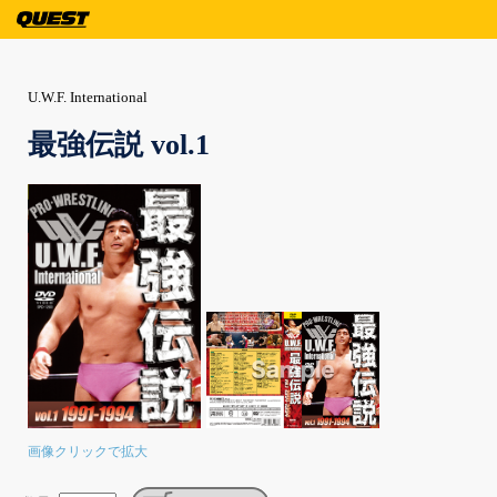
U.W.F. International
最強伝説 vol.1
画像クリックで拡大