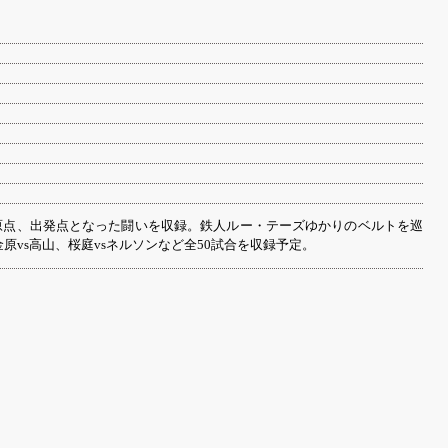
の原点、出発点となった闘いを収録。鉄人ルー・テーズゆかりのベルトを巡
原vs高山、桜庭vsネルソンなど全50試合を収録予定。