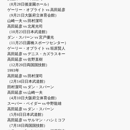
（8月28日後楽園ホール）
ゲーリー・オブライト vs 高田延彦
（9月21日大阪府立体育会館）
山崎一夫 vs 田村潔司
高田延彦 vs 北尾光司
（10月23日日本武道館）
ダン・スバーン vs 宮戸優光
（11月25日露橋スポーツセンター）
ゲーリー・オブライト vs 垣原賢人
高田延彦 vs デニス・カズラスキー
高田延彦 vs 佐野直樹
（12月20日両国国技館）
1993年
高田延彦 vs 田村潔司
（2月14日日本武道館）
田村潔司 vs ダン・スバーン
高田延彦 vs 山崎一夫
（4月10日大阪府立体育会館）
スーパー・ベイダー vs 中野龍雄
高田延彦 vs ダン・スバーン
（5月6日日本武道館）
高田延彦 vs サルマン・ハシミコフ
（7月18日両国国技館）