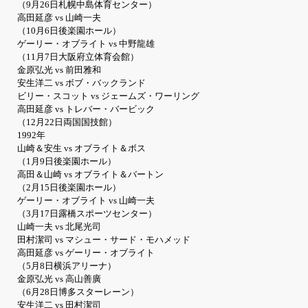
（9月26日札幌中島体育センター）
高田延彦 vs 山崎一夫
（10月6日後楽園ホール）
ゲーリー・オブライト vs 中野龍雄
（11月7日大阪府立体育会館）
金原弘光 vs 前田雅和
安生洋二 vs ボブ・バックランド
ビリー・スコット vs ジェームズ・ワーリング
高田延彦 vs トレバー・バービック
（12月22日両国国技館）
1992年
山崎＆安生 vs オブライト＆ボス
（1月9日後楽園ホール）
高田＆山崎 vs オブライト＆バートン
（2月15日後楽園ホール）
ゲーリー・オブライト vs 山崎一夫
（3月17日露橋スポーツセンター）
山崎一夫 vs 北尾光司
田村潔司 vs マシュー・サード・モハメッド
高田延彦 vs ゲーリー・オブライト
（5月8日横浜アリーナ）
金原弘光 vs 高山善廣
（6月28日博多スターレーン）
安生洋二 vs 田村潔司