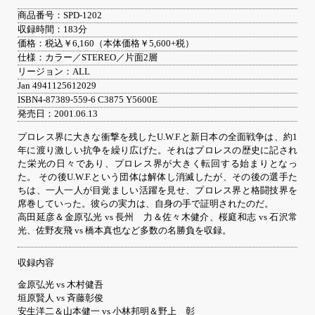
商品番号：SPD-1202
収録時間：183分
価格：税込￥6,160（本体価格￥5,600+税）
仕様：カラー／STEREO／片面2層
リージョン：ALL
Jan 4941125612029
ISBN4-87389-559-6 C3875 Y5600E
発売日：2001.06.13
プロレス界に大きな衝撃を残したU.W.F.と新日本の全面戦争は、約1
年に渡り激しい抗争を繰り広げた。それはプロレスの歴史に記され
た栄光の日々であり、プロレス界が大きく転回する始まりとなっ
た。 その後U.W.F.という団体は解体し消滅したが、その後の選手た
ちは、一人一人が目覚ましい活躍を見せ、プロレス界と格闘技界を
席巻していった。彼らの実力は、自身の手で証明されたのだ。
高田延彦＆金原弘光 vs 長州 力＆佐々木健介、桜庭和志 vs 石沢常
光、佐野友飛 vs 橋本真也など多数の名勝負を収録。
収録内容
金原弘光 vs 木村健吾
垣原賢人 vs 斉藤彰俊
安生洋二＆山本健一 vs 小林邦明＆野上 彰