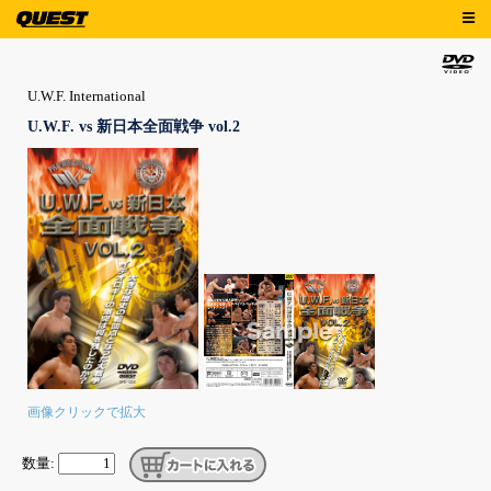
U.W.F. International
U.W.F. vs 新日本全面戦争 vol.2
画像クリックで拡大
数量: