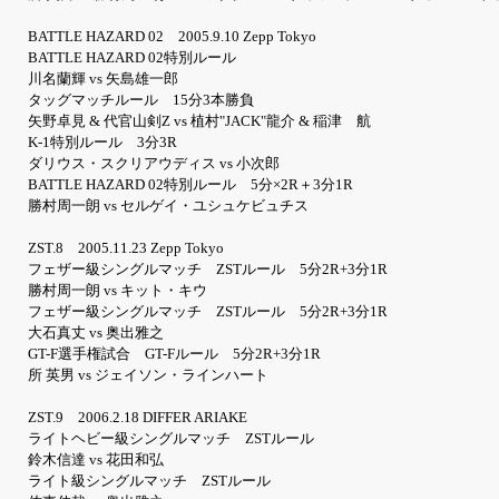
BATTLE HAZARD 02 2005.9.10 Zepp Tokyo
BATTLE HAZARD 02特別ルール
川名蘭輝 vs 矢島雄一郎
タッグマッチルール 15分3本勝負
矢野卓見 & 代官山剣Z vs 植村"JACK"龍介 & 稲津 航
K-1特別ルール 3分3R
ダリウス・スクリアウディス vs 小次郎
BATTLE HAZARD 02特別ルール 5分×2R＋3分1R
勝村周一朗 vs セルゲイ・ユシュケビュチス
ZST.8 2005.11.23 Zepp Tokyo
フェザー級シングルマッチ ZSTルール 5分2R+3分1R
勝村周一朗 vs キット・キウ
フェザー級シングルマッチ ZSTルール 5分2R+3分1R
大石真丈 vs 奥出雅之
GT-F選手権試合 GT-Fルール 5分2R+3分1R
所 英男 vs ジェイソン・ラインハート
ZST.9 2006.2.18 DIFFER ARIAKE
ライトヘビー級シングルマッチ ZSTルール
鈴木信達 vs 花田和弘
ライト級シングルマッチ ZSTルール