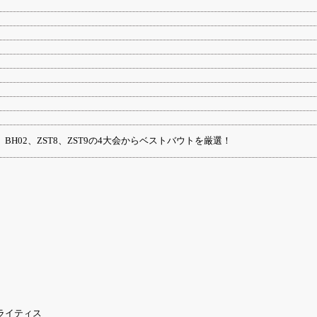
H02、ZST8、ZST9の4大会からベストバウトを厳選！
トライティス