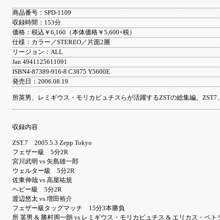
商品番号：SPD-1109
収録時間：153分
価格：税込￥6,160（本体価格￥5,600+税）
仕様：カラー／STEREO／片面2層
リージョン：ALL
Jan 4941125611091
ISBN4-87389-916-8 C3875 Y5600E
発売日：2006.08.19
所英男、レミギウス・モリカビュチスらが活躍するZSTの総集編。ZST7、B
収録内容
ZST.7 2005.5.3 Zepp Tokyo
フェザー級 5分2R
宮川武明 vs 矢島雄一郎
ウェルター級 5分2R
佐東伸哉 vs 高屋祐規
ヘビー級 5分2R
渡辺悠太 vs 増田裕介
フェザー級タッグマッチ 15分3本勝負
所 英男 & 勝村周一朗 vs レミギウス・モリカビュチス & エリカス・ペ