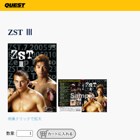
ZST Ⅲ
画像クリックで拡大
数量: