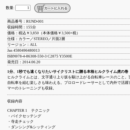
数量:
商品番号：RUND-001
収録時間：155分
価格：税込￥3,850（本体価格￥3,500+税）
仕様：カラー／STEREO／片面2層
リージョン：ALL
Jan 4580496480013
ISBN978-4-86308-550-3 C2875 Y3500E
発売日：2014.06.20
1分、1秒でも速くなりたいサイクリストに贈る本格ヒルクライム虎の巻
ヒルクライムとは、文字通り上り坂を駆け上がる自転車レースのこと。
自転車を組む楽しさも味わえる。プロロードレーサーとして内外で活躍
マーのトレーニングも収録。
収録内容
CHAPTER 1 テクニック
・バイクセッテング
・寺走チェック
・ダンシング&シッティング