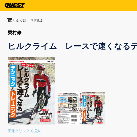
0
0
点
小計：
¥
税込
栗村修
ヒルクライム レースで速くなる
画像クリックで拡大