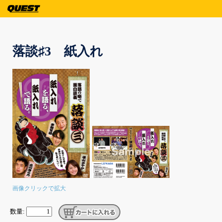
落談♯3 紙入れ
画像クリックで拡大
数量: