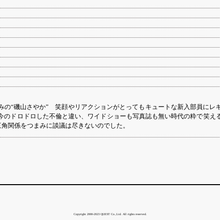
みの“磯山さやか” 笑顔やリアクションがとってもキュートな新入部員にレ
今のドロドロした不倫と違い、ワイドショーも写真誌も無い時代の粋で笑え
三角関係をつまみに談議は尽きないのでした。
Copyright 2000-2023 QUEST Co.,Ltd. All rights reserved.