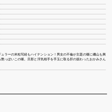
ギュラーの米粒写経もハイテンション！男女の不倫が主題の噺に磯山も興
る艶っぽいこの噺。旦那と浮気相手を手玉に取る肝の据わったおかみさん