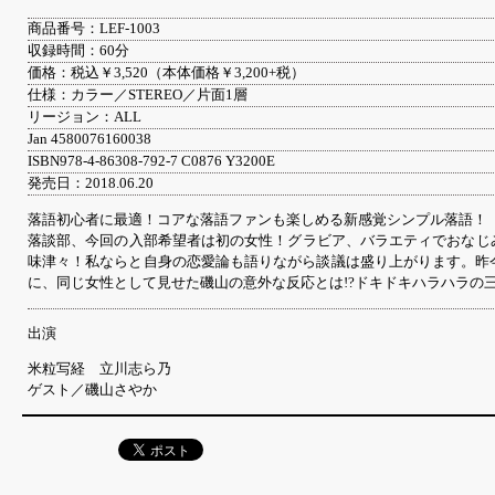
商品番号：LEF-1003
収録時間：60分
価格：税込￥3,520（本体価格￥3,200+税）
仕様：カラー／STEREO／片面1層
リージョン：ALL
Jan 4580076160038
ISBN978-4-86308-792-7 C0876 Y3200E
発売日：2018.06.20
落語初心者に最適！コアな落語ファンも楽しめる新感覚シンプル落語！
落談部、今回の入部希望者は初の女性！グラビア、バラエティでおなじ
味津々！私ならと自身の恋愛論も語りながら談議は盛り上がります。昨
に、同じ女性として見せた磯山の意外な反応とは!?ドキドキハラハラの
出演
米粒写経 立川志ら乃
ゲスト／磯山さやか