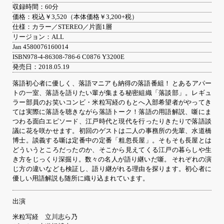
収録時間：60分
価格：税込￥3,520（本体価格￥3,200+税）
仕様：カラー／STEREO／片面1層
リージョン：ALL
Jan 4580076160014
ISBN978-4-86308-786-6 C0876 Y3200E
発売日：2018.05.19
落語初心者に優しく、落語マニアも納得の落語番組！ とあるアパー
トの一室、落語を語りたい輩が集まる秘密組織「落談部」。レギュ
ラー部員のお笑いコンビ・米粒写経のもとへ入部希望者がやってき
ては実際に落語を聴きながら落語トーク！落語の用語解説、噺にま
つわる面白エピソード、江戸時代と現代を行ったりきたりで落語談
議に花を咲かせます。初回のゲストは二人の事務所の先輩、水道橋
博士。談義する噺は定番中の定番「粗忽長屋」。そもそも長屋とは
どういうところだったのか、そこから見えてくる江戸の暮らしや生
き方をじっくり深掘り。数々の名人が語り継いだ噺。 それぞれの演
じ方の違いなども検証し、語り継がれる理由を探ります。初心者に
優しい用語解説も随所に織り込まれています。
出演
米粒写経 立川志ら乃