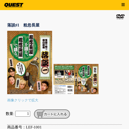
落談♯1 粗忽長屋
画像クリックで拡大
数量:
商品番号：LEF-1001