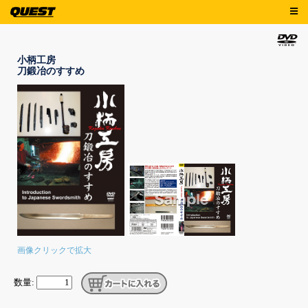
小柄工房
刀鍛冶のすすめ
画像クリックで拡大
数量: